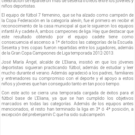
celebración se repartieron más de sesenta trofeos entre los jóvenes y
niños deportistas.
El equipo de fútbol 7 femenino, que se ha alzado como campeón de
la Copa Federación en la categoría alevín, fue el primero en recibir el
reconocimiento de la casa municipal al que le siguieron los equipos
infantil A y cadete A, ambos campeones de liga. Hay que destacar que
este resultado obtenido por el equipo cadete tiene como
consecuencia el ascenso a 1ª de todos las categorías de la Escuela.
Sesenta y tres copas fueron repartidas entre los jugadores, además
de la Gran Copa Campeones de Liga temporada 2012-2013.
José María Ángel, alcalde de L'Eliana, insistió en que los jóvenes
deportistas siguieran practicando fútbol, además de estudiar y leer
mucho durante el verano. Además agradeció a los padres, familiares
y entrenadores su compromiso con el deporte y el apoyo a estos
niños y jóvenes que han conseguido tanto en tan poco tiempo.
Con este acto se cierra una temporada cargada de éxitos para el
fútbol base de L'Eliana, ya que se han cumplido los objetivos
marcados en todas las categorías. Además de los equipos antes
mencionados, el resto han terminado la liga en 3ª ó 4ª posición, a
excepción del prebenjamín C que ha sido subcampeón.