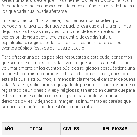
seres humanos, desde que, más que menos, tenemos uso de razón.
Aunque la verdad es que existen diferentes estándares de vida buena a
los que cada cual puede aferrarse.
En la asociación L’Eliana Laica, nos planteamos hace tiempo
conocer si la juventud de nuestro pueblo, esa que disfruta en el mes
de julio de las fiestas mayores como uno de los elementos de
expresión de vida buena, encierra dentro de ese disfrute la
espiritualidad religiosa en la que se manifiestan muchos de los
eventos público-festivos de nuestro pueblo.
Para ofrecer una de las posibles respuestas a esta duda, pensamos
que sería interesante saber si la juventud que supuestamente participa
voluntariamente en los eventos públicos religiosos después tiene una
respuesta del mismo carácter ante su relación en pareja, cuestión
esta a la que le atribuimos, al menos inicialmente, el carácter de buena
vida. Para ello, solicitamos el juzgado de paz información del número
registrado de uniones civiles y religiosas, teniendo en cuenta que para
estas últimas es obligatorio su registro para poder validar sus
derechos civiles, y dejando al margen las innumerables parejas que
se unen sin ningún tipo de gestión administrativa.
AÑO
TOTAL
CIVILES
RELIGIOSAS