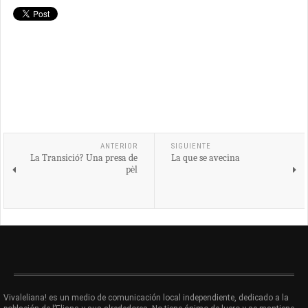
ANTERIOR
SIGUIENTE
La Transició? Una presa de
La que se avecina
pèl
Vivaleliana! es un medio de comunicación local independiente, dedicado a la