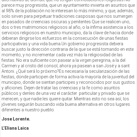
parece muy progresista, que un ayuntamiento invierta en asuntos que
al 98% de la población no le interesan lo más mínimo, y que, además,
solo sirven para perpetuar tradiciones casposas que nos sumergen
en pasados de creencias oscuras y penitentes.Que se realicen uno,
dos o tres matrimonios religiosos al año, o la ínfima asistencia a los
servicios religiosos en nuestro municipio, da la clave de hacia donde
debieran dirigirse los esfuerzos en la consecución de unas fiestas
participativas y una vida buena.Un gobierno progresista debiera
buscar justo la dirección contraria de la que se está tomando en este
momento, y no incrementar cada vez más la religiosidad de las
fiestas. No era suficiente con pasear a la virgen peregrina, a la del
Carmen y al cristo del consol, ahora ya pasean a san José y a sant
Antoni. ¿Qué será lo próximo?Es necesaria la secularización de las
fiestas, donde participen de forma activa la mayoría de la juventud del
municipio, donde se sientan participes y reconocidos por sus gustos
y aficiones. Dejen de tratar las creencias y la fe como asuntos
públicos y denles de una vez el carácter particular y privado que se
merecen, y que nadie les quiere quitar. Mientras esto no sea así, los
jóvenes seguirán buscando vida buena alternativa en otros lugares
diferentes a nuestro pueblo.
Jose Lorente.
L’Eliana Laica