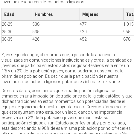
juventud desaparece de los actos religiosos.
Edad
Hombres
Mujeres
Tot
20-25
538
477
1.015
25-30
535
420
955
30-35
426
452
878
Y, en segundo lugar, afirmamos que, a pesar de la apariencia
visualizada en comunicaciones institucionales y otras, la cantidad de
jóvenes que participa en estos actos religioso-festivos está entre un
1’5 y un 2% de la población joven, como podemos observar de la
pirámide de población. Es decir que la participación de nuestra
juventud en los actos religiosos públicos es ínfima e irrelevante.
De estos datos, concluimos:que la participación religiosa se
enmarca en una imposición de tradiciones de la iglesia católica, y que
dichas tradiciones en estos momentos son potenciadas desde el
equipo de gobierno de nuestro ayuntamiento.Creemos firmemente
que este ayuntamiento está, por un lado, dando una importancia
excesiva a un 2% de la población joven que manifiesta su
participación religiosa en un Estado aconfesional, y, por otro lado,
está despreciando al 98% de esa misma población por no ofrecerles
alternativas de disfrute que no tengan connotaciones religiosas.No