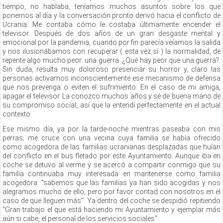
tiempo, no hablaba, teníamos muchos asuntos sobre los que
ponernos al día y la conversación pronto derivó hacia el conflicto de
Ucrania. Me contaba cómo le costaba últimamente encender el
televisor. Después de dos años de un gran desgaste mental y
emocional por la pandemia, cuando por fin parecía veíamos la salida
y nos ilusionábamos con recuperar ( esta vez sí ) la normalidad, de
repente algo mucho peor: una guerra .¿Qué hay peor que una guerra?.
Sin duda, resulta muy doloroso presenciar su horror y, claro las
personas activamos inconscientemente ese mecanismo de defensa
que nos prevenga o eviten el sufrimiento. En el caso de mi amiga,
apagar el televisor. La conozco muchos años y sé de buena mano de
su compromiso social, así que la entendí perfectamente en el actual
contexto.
Ese mismo día, ya por la tarde-noche mientras paseaba con mis
perras, me cruce con una vecina cuya familia se había ofrecido
como acogedora de las familias ucranianas desplazadas que huían
del conflicto en el bus fletado por este Ayuntamiento. Aunque iba en
coche se detuvo al verme y se acercó a compartir conmigo que su
familia continuaba muy interesada en mantenerse como familia
acogedora: "sabemos que las familias ya han sido acogidas y nos
alegramos mucho de ello, pero por favor contad con nosotros en el
caso de que lleguen más". Ya dentro del coche se despidió repitiendo
"Gran trabajo el que está haciendo mi Ayuntamiento y ejemplar más
aún si cabe, el personal de los servicios sociales".