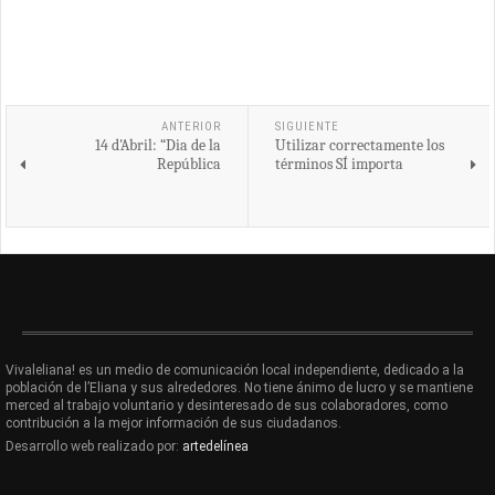
ANTERIOR
SIGUIENTE
14 d'Abril: “Dia de la
Utilizar correctamente los
República
términos SÍ importa
Vivaleliana! es un medio de comunicación local independiente, dedicado a la
población de l’Eliana y sus alrededores. No tiene ánimo de lucro y se mantiene
merced al trabajo voluntario y desinteresado de sus colaboradores, como
contribución a la mejor información de sus ciudadanos.
Desarrollo web realizado por:
artedelínea