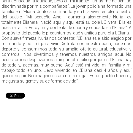
para conseguir la igualdad, pero en mi trabajo, jamás me he sentido
discriminada por mis compañeros”. La joven policía ha formado una
familia en L’Eliana. Junto a su marido y su hija viven en pleno centro
del pueblo. “Mi pequeña Aina - comenta alegremente Nuria- es
totalmente Elianera. Nació aquí y aquí está su cole L’Olivera. Ella es
nuestra ratilla. Estoy muy contenta de criarla y educarla en L’Eliana”. A
propósito del pueblo le preguntamos qué significa para ella L’Eliana...
Con suave firmeza, Nuria nos contesta: “L’Eliana es el sitio elegido por
mi marido y por mí para vivir. Disfrutamos nuestra casa, hacemos
deporte y consumimos toda su amplia oferta cultural, educativa y
comercial. Nos divertimos y tenemos nuestros amigos aquí. No
necesitamos desplazarnos a ningún otro sitio porque en L'Eliana hay
de todo y, además, muy bueno. Aquí está mi vida, mi familia y mi
trabajo todo en uno. Llevo viviendo en L’Eliana casi 4 años y aquí
quiero seguir. No imagino estar en otro lugar. Es un pueblo bueno y
me gusta su gente y su de forma de vida”.