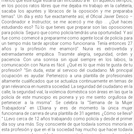
menos que este lugar estaría tan vinculado a él. “En aquellos tiempos,
en los pocos ratos libres que me dejaba mi trabajo en la cafetería,
sacaba los apuntes y libracos de la oposición y me preparaba
temas”. Un día y esto fue exactamente así, el Oficial Javier Desco –
Coordinador e Instructor, se me acercó y me dijo … ¿Qué haces
estudiando eso? Tú lo que tienes que preparar son las oposiciones
para policía. Seguro que como policía tendrás una oportunidad. Y así
fue como comencé a prepararme como agente local de policía para
un tiempo más tarde aprobar como funcionaria. Tenía entonces 27
años y la profesión me enamoró”. Nuria es extrovertida y
extremadamente empática. Trasmite alegría, seguridad, orden y
paciencia. Con una sonrisa sin igual siempre en los labios, la
comunicación con Nuria es fácil. ¿Qué es lo que más te gusta de tu
profesión? “Sin duda, estar al servicio del ciudadano. Mi principal
ocupación es ayudar. Pertenezco a una plantilla de profesionales
altamente cualificados que se actualiza continuamente en temas de
gran relevancia en nuestra sociedad. La seguridad del ciudadano en la
calle, la seguridad vial, la violencia doméstica son áreas en las que la
policía de este municipio es pionera y yo me siento orgullosa de
pertenecer a la misma”. Se celebra la “Semana de la Mujer
Trabajadora” en L’Eliana y eres de momento la única mujer
funcionaria de carrera de una plantilla de 31 agentes. ¿Cómo se lleva?
“ LLevo cerca de 12 años trabajando como policía y desde el primer
día soy una más. Soy consciente de que todavía somos minoría en
esta profesión y que en el la sociedad hay mucho que hacer todavía