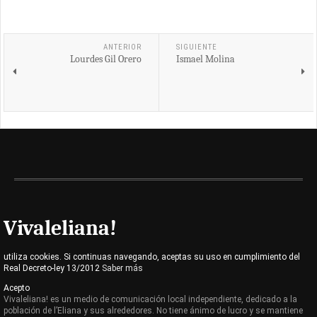
ANTERIOR
SIGUIENTE
Lourdes Gil Orero
Ismael Molina
Vivaleliana!
utiliza cookies. Si continuas navegando, aceptas su uso en cumplimiento del
Real Decreto-ley 13/2012
Saber más
Acepto
Vivaleliana! es un medio de comunicación local independiente, dedicado a la
población de l’Eliana y sus alrededores. No tiene ánimo de lucro y se mantiene