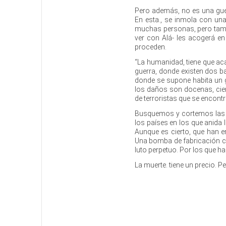
Pero además, no es una guer
En esta., se inmola con un
muchas personas, pero tambi
ver con Alá- les acogerá en
proceden.
“La humanidad, tiene que ac
guerra, donde existen dos 
donde se supone habita un gr
los daños son docenas, cie
de terroristas que se encont
Busquemos y cortemos las f
los países en los que anida 
Aunque es cierto, que han 
Una bomba de fabricación ca
luto perpetuo. Por los que h
La muerte. tiene un precio. 