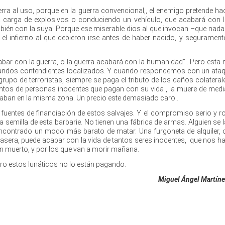
ra al uso, porque en la guerra convencional,, el enemigo pretende hac
a carga de explosivos o conduciendo un vehículo, que acabará con l
én con la suya. Porque ese miserable dios al que invocan –que nada 
 el infierno al que debieron irse antes de haber nacido, y seguramente
abar con la guerra, o la guerra acabará con la humanidad”.. Pero esta 
bandos contendientes localizados. Y cuando respondemos con un ataq
upo de terroristas, siempre se paga el tributo de los daños colateral
ntos de personas inocentes que pagan con su vida , la muere de med
raban en la misma zona. Un precio este demasiado caro..
uentes de financiación de estos salvajes. Y el compromiso serio y r
la semilla de esta barbarie. No tienen una fábrica de armas. Alguien se 
encontrado un modo más barato de matar. Una furgoneta de alquiler, 
sera, puede acabar con la vida de tantos seres inocentes, que nos hace
an muerto, y por los que van a morir mañana.
Pero estos lunáticos no lo están pagando.
Miguel Ángel Martíne