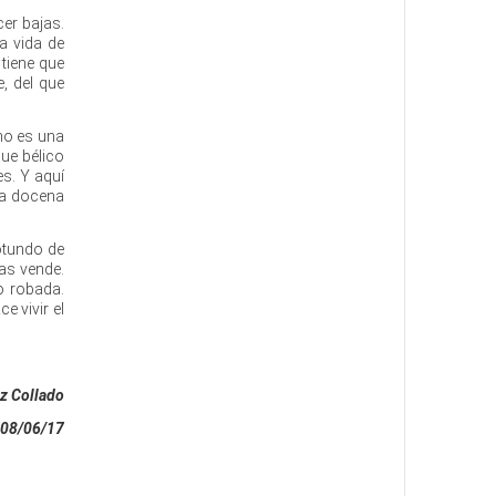
er bajas.
a vida de
tiene que
, del que
no es una
ue bélico
es. Y aquí
ia docena
otundo de
las vende.
o robada.
 vivir el
z Collado
08/06/17