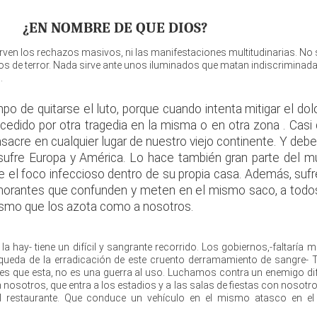
¿EN NOMBRE DE QUE DIOS?
irven los rechazos masivos, ni las manifestaciones multitudinarias. No 
cos de terror. Nada sirve ante unos iluminados que matan indiscrimina
s.
po de quitarse el luto, porque cuando intenta mitigar el dol
ucedido por otra tragedia en la misma o en otra zona . Casi
asacre en cualquier lugar de nuestro viejo continente. Y de
 sufre Europa y América. Lo hace también gran parte del 
el foco infeccioso dentro de su propia casa. Además, sufr
gnorantes que confunden y meten en el mismo saco, a todo
rismo que los azota como a nosotros.
i la hay- tiene un difícil y sangrante recorrido. Los gobiernos,-faltaría 
squeda de la erradicación de este cruento derramamiento de sangre- 
 es que esta, no es una guerra al uso. Luchamos contra un enemigo dif
n nosotros, que entra a los estadios y a las salas de fiestas con nosotr
el restaurante. Que conduce un vehículo en el mismo atasco en e