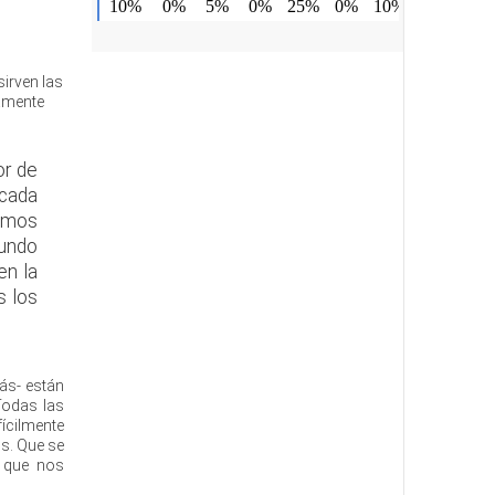
sirven las
damente
or de
 cada
bemos
mundo
en la
s los
más- están
Todas las
ícilmente
os. Que se
l que nos