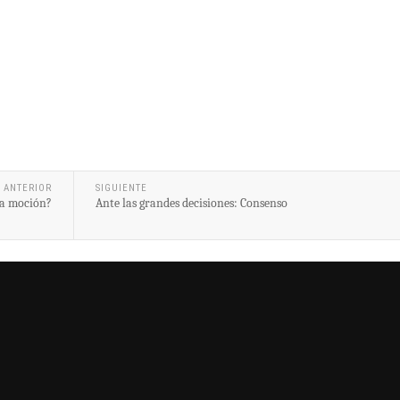
ANTERIOR
SIGUIENTE
la moción?
Ante las grandes decisiones: Consenso