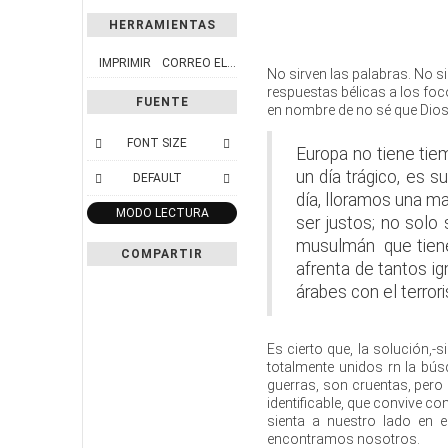
HERRAMIENTAS
IMPRIMIR
CORREO ELECTRÓNICO
No sirven las palabras. No s
respuestas bélicas a los fo
FUENTE
en nombre de no sé que Dio
FONT SIZE
Europa no tiene tiem
un día trágico, es s
DEFAULT
día, lloramos una m
MODO LECTURA
ser justos; no solo
musulmán que tiene 
COMPARTIR
afrenta de tantos i
árabes con el terro
Es cierto que, la solución,-s
totalmente unidos rn la bú
guerras, son cruentas, pero
identificable, que convive co
sienta a nuestro lado en 
encontramos nosotros.