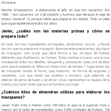
d’Octubre
Merche
: Empezamos a elaborarlas el año en que nos casamos. Era
1982 – nos casamos un 2 de octubre- y tuvimos que retrasar el viaje de
novios, hasta el 13, porque había que preparar los dulces. Todo un jaleo
que sigue repitiéndose todos los años.
Javier, ¿cuáles son las materias primas y cómo se
prepara todo?
Se hace con tres ingredientes principales, almendras, azúcar y fécula
con los que se prepara el mazapán. Básicamente preparamos dos tipos
de mazapán. Uno crudo que dará forma a las 24 tipos de frutitas
diferentes que diseñamos en Comes. Todas hechas a mano, una a una,
moldeando todos los detalles, dibujando y coloreando cada una de ellas
para que el aspecto no difiera en nada a las de verdad. Y luego están las
de mazapán cocido al horno, que hacemos en forma de anguilas y
serpientes. Las que serán las piuletas y tronaors, que además se
rellenan de yema de huevo y se doran. Unas representan la riqueza de la
huerta y las otras dicen que son el hombre y la mujer.
¿Cuántos kilos de almendras utilizas para elaborar los
mazapanes?
Javier
: Pues más o menos unos 100 kilos, lo que va a suponer más o
menos con el resto de ingredientes, unas 6.000 unidades de frutitas, 100