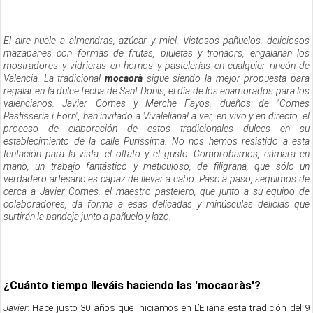
El aire huele a almendras, azúcar y miel. Vistosos pañuelos, deliciosos
mazapanes con formas de frutas, piuletas y tronaors, engalanan los
mostradores y vidrieras en hornos y pastelerías en cualquier rincón de
Valencia. La tradicional
mocaorà
sigue siendo la mejor propuesta para
regalar en la dulce fecha de Sant Donís, el día de los enamorados para los
valencianos. Javier Comes y Merche Fayos, dueños de "Comes
Pastisseria i Forn", han invitado a Vivaleliana! a ver, en vivo y en directo, el
proceso de elaboración de estos tradicionales dulces en su
establecimiento de la calle Puríssima. No nos hemos resistido a esta
tentación para la vista, el olfato y el gusto. Comprobamos, cámara en
mano, un trabajo fantástico y meticuloso, de filigrana, que sólo un
verdadero artesano es capaz de llevar a cabo. Paso a paso, seguimos de
cerca a Javier Comes, el maestro pastelero, que junto a su equipo de
colaboradores, da forma a esas delicadas y minúsculas delicias que
surtirán la bandeja junto a pañuelo y lazo.
¿Cuánto tiempo lleváis haciendo las 'mocaoràs'?
Javier
: Hace justo 30 años que iniciamos en L’Eliana esta tradición del 9