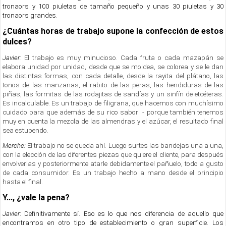
tronaors y 100 piuletas de tamaño pequeño y unas 30 piuletas y 30
tronaors grandes.
¿Cuántas horas de trabajo supone la confección de estos
dulces?
Javier:
El trabajo es muy minucioso. Cada fruta o cada mazapán se
elabora unidad por unidad, desde que se moldea, se colorea y se le dan
las distintas formas, con cada detalle, desde la rayita del plátano, las
tonos de las manzanas, el rabito de las peras, las hendiduras de las
piñas, las formitas de las rodajitas de sandías y un sinfín de etcéteras.
Es incalculable. Es un trabajo de filigrana, que hacemos con muchísimo
cuidado para que además de su rico sabor - porque también tenemos
muy en cuenta la mezcla de las almendras y el azúcar, el resultado final
sea estupendo.
Merche:
El trabajo no se queda ahí. Luego surtes las bandejas una a una,
con la elección de las diferentes piezas que quiere el cliente, para después
envolverlas y posteriormente atarle debidamente el pañuelo, todo a gusto
de cada consumidor. Es un trabajo hecho a mano desde el principio
hasta el final.
Y..., ¿vale la pena?
Javier
: Definitivamente sí. Eso es lo que nos diferencia de aquello que
encontramos en otro tipo de establecimiento o gran superficie. Los