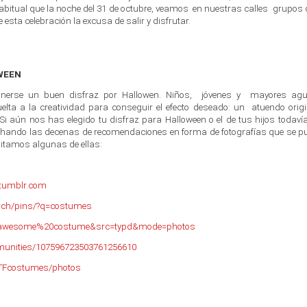
itual que la noche del 31 de octubre, veamos en nuestras calles grupos 
 esta celebración la excusa de salir y disfrutar.
WEEN
onerse un buen disfraz por Hallowen. Niños, jóvenes y mayores ag
lta a la creatividad para conseguir el efecto deseado: un atuendo orig
Si aún nos has elegido tu disfraz para Halloween o el de tus hijos todavía
echando las decenas de recomendaciones en forma de fotografías que se p
cilitamos algunas de ellas
:
.tumblr.com
arch/pins/?q=costumes
?q=awesome%20costume&src=typd&mode=photos
munities/107596723503761256610
TFcostumes/photos