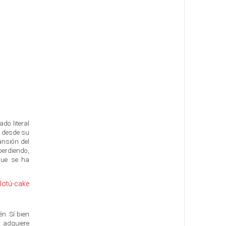
ado literal
s desde su
ansión del
erdiendo,
que se ha
lotú-cake
n. Sí bien
z adquiere