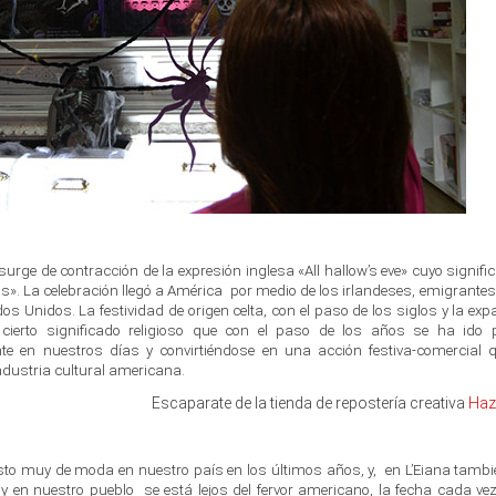
urge de contracción de la expresión inglesa
«
All hallow’s eve»
cuyo signific
s». La celebración llegó a
América
por medio de los irlandeses, emigrante
os Unidos. La festividad de origen celta, con el paso de los siglos y la exp
ierto significado religioso que con el paso de los años se ha ido p
te en nuestros días y convirtiéndose en una acción festiva-comercial 
ndustria cultural americana.
Escaparate de la tienda de repostería creativa
Haz
to muy de moda en nuestro país en los últimos años, y, en L’Eiana tambié
 y en nuestro pueblo se está lejos del fervor americano, la fecha cada ve