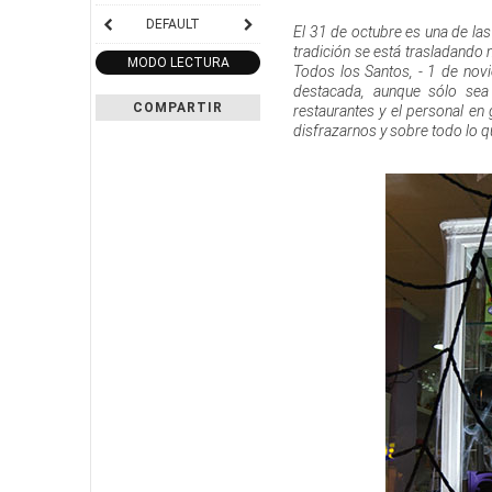
DEFAULT
El 31 de octubre es una de la
tradición se está trasladando 
MODO LECTURA
Todos los Santos, - 1 de novi
destacada, aunque sólo sea d
COMPARTIR
restaurantes y el personal en
disfrazarnos y sobre todo lo q