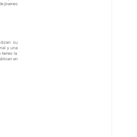
de jóvenes
udizan su
inal y una
 tienes la
ublican en