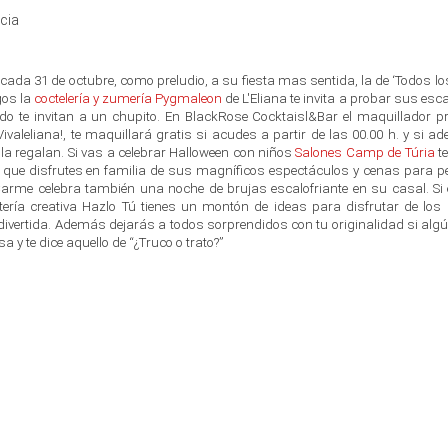
 cada 31 de octubre, como preludio, a su fiesta mas sentida, la de ‘Todos lo
gos la
coctelería
y zumería
Pygmaleon
de L'Eliana te invita a probar sus esc
do te invitan a un chupito. En
BlackRose Cocktaisl&Bar
el maquillador pr
ivaleliana!, te maquillará gratis si acudes a partir de las 00.00 h. y si 
 la regalan.
Si vas a celebrar Halloween con niños
Salones Camp
de Túria
t
que disfrutes en familia de sus magníficos espectáculos y cenas para 
l Carme celebra también una noche de brujas escalofriante en su casal. S
tería creativa
Hazlo
Tú
tienes un montón de ideas para disfrutar de los
vertida. Además dejarás a todos sorprendidos con tu originalidad si algú
sa y te dice aquello de
“¿Truco o trato?”