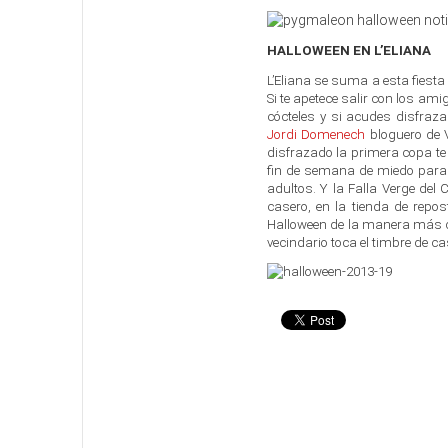
HALLOWEEN EN L’ELIANA
L’Eliana se suma a esta fiesta
Si te apetece salir con los ami
cócteles y si acudes disfraza
Jordi Domenech
bloguero de V
disfrazado la primera copa te
fin de semana de miedo para 
adultos. Y la Falla Verge de
casero, en la tienda de repos
Halloween de la manera más di
vecindario toca el timbre de ca