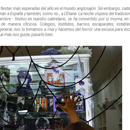
s fiestas más esperadas del año en el mundo anglosajón. Sin embargo, cada
más a España y también, como no , a L’Eliana. La noche víspera del tradicion
embre - festivo en nuestro calendario, se ha convertido por sí misma, en
e manera oficiosa. Colegios, institutos, barrios, escaparates, estable
 general, nos lo tomamos a risa y hacemos del horror una excusa para esce
ue más nos gusta: pasarlo bien.