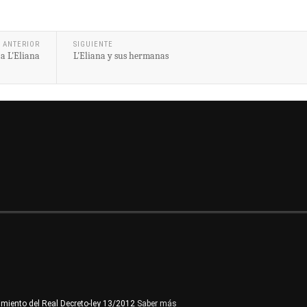
ANTERIOR
SIGUIENTE
 a L'Eliana
L'Eliana y sus hermanas
imiento del Real Decreto-ley 13/2012
Saber más