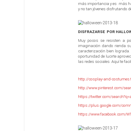
más importancia y es más hab
y no tan jóvenes disfrutando de
DISFRAZARSE POR HALLO
Muy pocos se resisten a p
imaginación dando rienda sue
caracterización bien lograda.
oportunidad de lucirte aprov
las redes sociales. Aquí te fa
http://cosplay-and-costumes
http://www.pinterest.com/se
https://twitter.com/search
https://plus.google.com/com
https://www.facebook.com/W