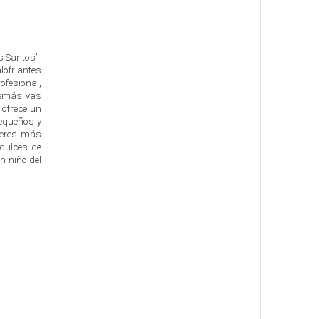
s Santos’.
alofriantes
ofesional,
además vas
e ofrece un
pequeños y
i eres más
 dulces de
n niño del