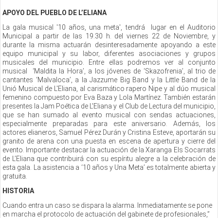
APOYO DEL PUEBLO DE L’ELIANA
La gala musical '10 años, una meta', tendrá lugar en el Auditorio
Municipal a partir de las 19.30 h. del viernes 22 de Noviembre, y
durante la misma actuarán desinteresadamente apoyando a este
equipo municipal y su labor, diferentes asociaciones y grupos
musicales del municipio. Entre ellas podremos ver al conjunto
musical ‘Maldita la Hora’, a los jóvenes de ‘Skazofrenia’, al trio de
cantantes ‘Malvaloca’, a la Jazzume Big Band y la Little Band de la
Unió Musical de L'Eliana, al carismático rapero Nipe y al dúo musical
femenino compuesto por Eva Baza y Lola Martínez. También estarán
presentes la Jam Poética de L'Eliana y el Club de Lectura del municipio,
que se han sumado al evento musical con sendas actuaciones,
especialmente preparadas para este aniversario. Además, los
actores elianeros, Samuel Pérez Durán y Cristina Esteve, aportarán su
granito de arena con una puesta en escena de apertura y cierre del
evento. Importante destacar la actuación de la Xaranga Els Socarrats
de L’Eliana que contribuirá con su espíritu alegre a la celebración de
esta gala. La asistencia a ‘10 años y Una Meta’ es totalmente abierta y
gratuita.
HISTORIA
Cuando entra un caso se dispara la alarma. Inmediatamente se pone
en marcha el protocolo de actuación del gabinete de profesionales,”