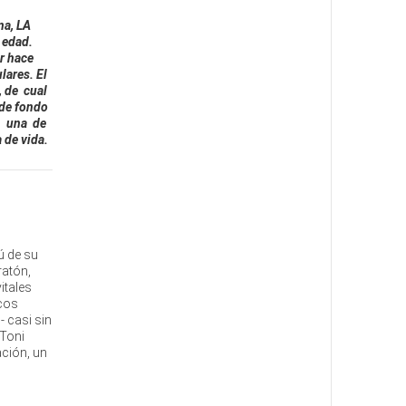
na, LA
 edad.
r hace
lares. El
, de cual
 de fondo
en una de
 de vida.
ú de su
ratón,
itales
icos
 casi sin
 Toni
ación, un