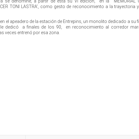
era se denomine, a partir de ésta su VI edición, en la ‘MEMORIA
R TONI LASTRA’, como gesto de reconocimiento a la trayectoria y
 en el apeadero de la estación de Entrepins, un monolito dedicado a su f
a le dedicó a finales de los 90, en reconocimiento al corredor mar
tas veces entrenó por esa zona.