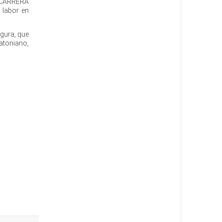
L CARRERA
 labor en
igura, que
atoniano,