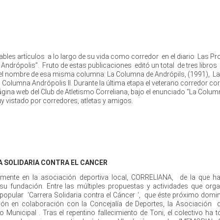
bles artículos a lo largo de su vida como corredor en el diario Las Pr
 Andrópolis”. Fruto de estas publicaciones editó un total de tres libros
n el nombre de esa misma columna: La Columna de Andrópils, (1991), La
 Columna Andrópolis II. Durante la última etapa el veterano corredor co
ágina web del Club de Atletismo Correliana, bajo el enunciado “La Colum
y vistado por corredores, atletas y amigos.
A SOLIDARIA CONTRA EL CANCER
vamente en la asociación deportiva local, CORRELIANA, de la que h
su fundación. Entre las múltiples propuestas y actividades que orga
a popular ‘Carrera Solidaria contra el Cáncer ‘, que éste próximo dom
ición en colaboración con la Concejalía de Deportes, la Asociación 
o Municipal . Tras el repentino fallecimiento de Toni, el colectivo ha