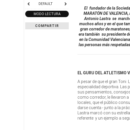
DEFAULT
El fundador de la Socieda
MARATÓN DE VALENCIA, nos
MODO LECTURA
Antonio Lastra se marchó 
muchos años y en el que tamb
COMPARTIR
gran corredor de maratones, 
era también su presidente de
en la Comunidad Valenciana,
las personas más respetadas d
EL GURU DEL ATLETISMO 
A pesar de que el gran Toni L
especialidad deportiva. Las 
sus pensamientos, consejos y
como corredor, le llevaron a
locales, que el público cons
darse cuenta - junto a la prá
Lastra marcó con su estrell
referente y un ejemplo a segui