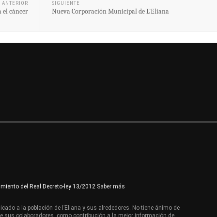
ANTERIOR
SIGUIENTE
a el cáncer
Nueva Corporación Municipal de L'Eliana
imiento del Real Decreto-ley 13/2012
Saber más
cado a la población de l’Eliana y sus alrededores. No tiene ánimo de
de sus colaboradores, como contribución a la mejor información de