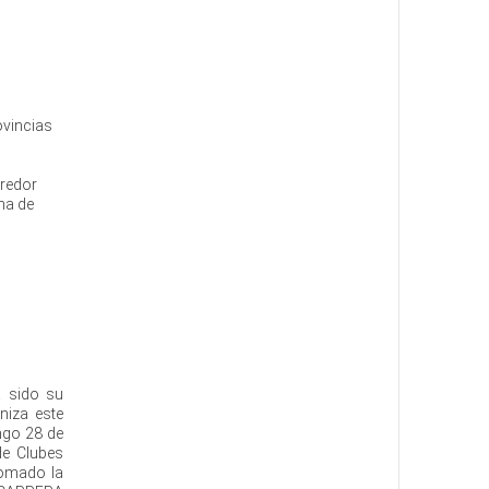
ovincias
rredor
na de
a sido su
niza este
ingo 28 de
de Clubes
 tomado la