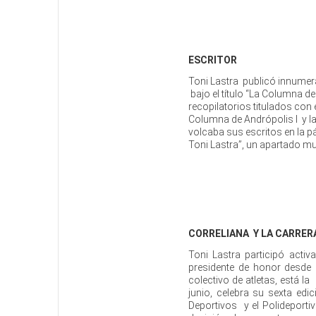
ESCRITOR
Toni Lastra publicó innumera
bajo el título “La Columna de
recopilatorios titulados co
Columna de Andrópolis I y la
volcaba sus escritos en la p
Toni Lastra”, un apartado mu
CORRELIANA Y LA CARRER
Toni Lastra participó acti
presidente de honor desde 
colectivo de atletas, está l
junio, celebra su sexta ed
Deportivos y el Polideportiv