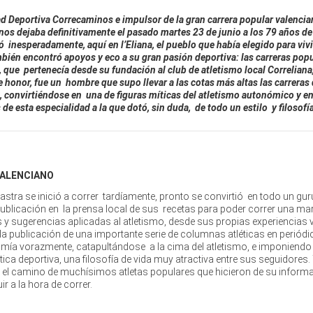
d Deportiva Correcaminos e impulsor de la gran carrera popular valencia
 dejaba definitivamente el pasado martes 23 de junio a los 79 años de
inesperadamente, aquí en l’Eliana, el pueblo que había elegido para vivi
ién encontró apoyos y eco a su gran pasión deportiva: las carreras popu
que pertenecía desde su fundación al club de atletismo local Correliana
 honor, fue un hombre que supo llevar a las cotas más altas las carreras
 convirtiéndose en una de figuras míticas del atletismo autonómico y 
e esta especialidad a la que dotó, sin duda, de todo un estilo y filosofía
VALENCIANO
astra se inició a correr tardíamente, pronto se convirtió en todo un gur
publicación en la prensa local de sus recetas para poder correr una ma
 sugerencias aplicadas al atletismo, desde sus propias experiencias v
 la publicación de una importante serie de columnas atléticas en periód
umía vorazmente, catapultándose a la cima del atletismo, e imponiendo -
ctica deportiva, una filosofía de vida muy atractiva entre sus seguidores.
a el camino de muchísimos atletas populares que hicieron de su inform
r a la hora de correr.