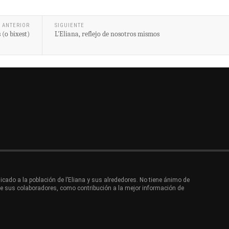
ANTERIOR
SIGUIENTE
 (o bixest)
L'Eliana, reflejo de nosotros mismos
cado a la población de l’Eliana y sus alrededores. No tiene ánimo de
de sus colaboradores, como contribución a la mejor información de