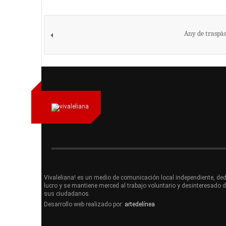
Any de traspàs
Vivaleliana! es un medio de comunicación local independiente, dedi
lucro y se mantiene merced al trabajo voluntario y desinteresado 
sus ciudadanos.
Desarrollo web realizado por:
artedelínea