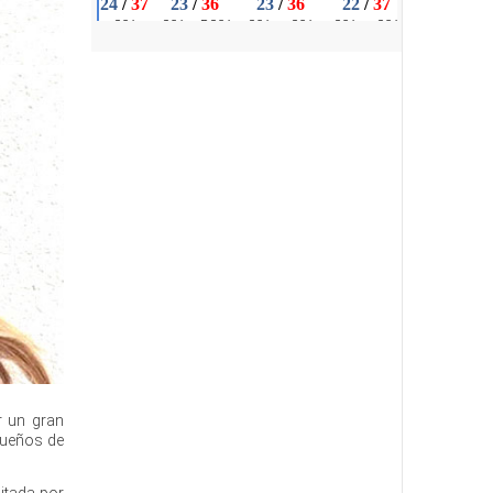
 un gran
queños de
itada por