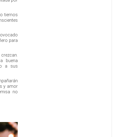
o tiernos
nscientes
provocado
ñero para
crezcan.
na buena
do a sus
ompañarán
os y amor
emisa no