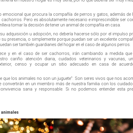
o emocional que procura la compañía de perros y gatos, además de l
 cachorros. Pero es absolutamente necesario e imprescindible ser co
nlleva tomar la decisión de tener un animal de compañía en casa.
su adquisición u adopción, no debería hacerse sólo por el impulso 
 su presencia, o simplemente porque puedan ser un excelente compa
puedan ser también guardianes del hogar en el caso de algunos perros.
ce y en el caso de ser cachorros, irán cambiando a medida que 
tro cariño atención diaria, cuidados veterinarios y vacunas, u
 exterior, censo y ocupar un sitio adecuado en casa de acuer
e que los animales no son un juguete”: Son seres vivos que nos ac
se convertirán en un miembro más de nuestra familia con los cuidad
convivencia sana y responsable. Si no podemos entender esta pr
s animales