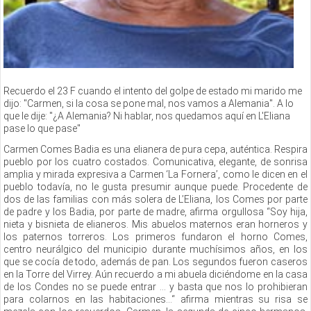
Recuerdo el 23 F cuando el intento del golpe de estado mi marido me
dijo: "Carmen, si la cosa se pone mal, nos vamos a Alemania". A lo
que le dije: "¿A Alemania? Ni hablar, nos quedamos aquí en L'Eliana
pase lo que pase"
Carmen Comes Badia es una elianera de pura cepa, auténtica. Respira
pueblo por los cuatro costados. Comunicativa, elegante, de sonrisa
amplia y mirada expresiva a Carmen ‘La Fornera’, como le dicen en el
pueblo todavía, no le gusta presumir aunque puede. Procedente de
dos de las familias con más solera de L’Eliana, los Comes por parte
de padre y los Badia, por parte de madre, afirma orgullosa “Soy hija,
nieta y bisnieta de elianeros. Mis abuelos maternos eran horneros y
los paternos torreros. Los primeros fundaron el horno Comes,
centro neurálgico del municipio durante muchísimos años, en los
que se cocía de todo, además de pan. Los segundos fueron caseros
en la Torre del Virrey. Aún recuerdo a mi abuela diciéndome en la casa
de los Condes no se puede entrar … y basta que nos lo prohibieran
para colarnos en las habitaciones…“ afirma mientras su risa se