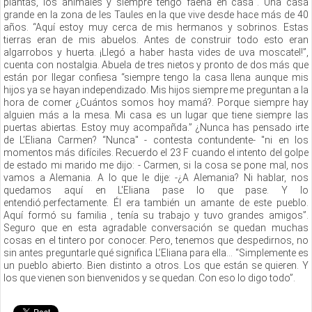
plantas, los animales y siempre tengo faena en casa”. Una casa
grande en la zona de les Taules en la que vive desde hace más de 40
años. “Aquí estoy muy cerca de mis hermanos y sobrinos. Estas
tierras eran de mis abuelos. Antes de construir todo esto eran
algarrobos y huerta. ¡Llegó a haber hasta vides de uva moscatel!”,
cuenta con nostalgia. Abuela de tres nietos y pronto de dos más que
están por llegar confiesa “siempre tengo la casa llena aunque mis
hijos ya se hayan independizado. Mis hijos siempre me preguntan a la
hora de comer ¿Cuántos somos hoy mamá?. Porque siempre hay
alguien más a la mesa. Mi casa es un lugar que tiene siempre las
puertas abiertas. Estoy muy acompañda.” ¿Nunca has pensado irte
de L’Eliana Carmen? “Nunca" - contesta contundente- "ni en los
momentos más difíciles. Recuerdo el 23 F cuando el intento del golpe
de estado mi marido me dijo: - Carmen, si la cosa se pone mal, nos
vamos a Alemania. A lo que le dije: -¿A Alemania? Ni hablar, nos
quedamos aquí en L'Eliana pase lo que pase. Y lo
entendió.perfectamente. Él era también un amante de este pueblo.
Aquí formó su familia , tenía su trabajo y tuvo grandes amigos”.
Seguro que en esta agradable conversación se quedan muchas
cosas en el tintero por conocer. Pero, tenemos que despedirnos, no
sin antes preguntarle qué significa L’Eliana para ella... “Simplemente es
un pueblo abierto. Bien distinto a otros. Los que están se quieren. Y
los que vienen son bienvenidos y se quedan. Con eso lo digo todo”.