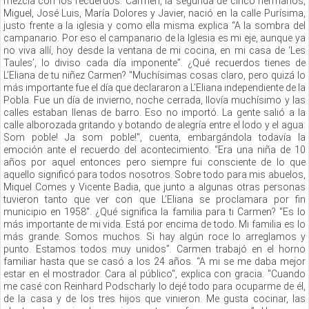
mezcla con los recuerdos. Carmen, la segunda de cinco hermanos,
Miguel, José Luis, María Dolores y Javier, nació en la calle Purísima,
justo frente a la iglesia y como ella misma explica “A la sombra del
campanario. Por eso el campanario de la Iglesia es mi eje, aunque ya
no viva allí, hoy desde la ventana de mi cocina, en mi casa de ‘Les
Taules’, lo diviso cada día imponente”. ¿Qué recuerdos tienes de
L’Eliana de tu niñez Carmen? "Muchísimas cosas claro, pero quizá lo
más importante fue el día que declararon a L’Eliana independiente de la
Pobla. Fue un día de invierno, noche cerrada, llovía muchísimo y las
calles estaban llenas de barro. Eso no importó. La gente salió a la
calle alborozada gritando y botando de alegría entre el lodo y el agua:
Som poble! Ja som poble!", cuenta, embargándola todavía la
emoción ante el recuerdo del acontecimiento. “Era una niña de 10
años por aquel entonces pero siempre fui consciente de lo que
aquello significó para todos nosotros. Sobre todo para mis abuelos,
Miquel Comes y Vicente Badia, que junto a algunas otras personas
tuvieron tanto que ver con que L’Eliana se proclamara por fin
municipio en 1958". ¿Qué significa la familia para ti Carmen? "Es lo
más importante de mi vida. Está por encima de todo. Mi familia es lo
más grande. Somos muchos. Si hay algún roce lo arreglamos y
punto. Estamos todos muy unidos”. Carmen trabajó en el horno
familiar hasta que se casó a los 24 años. “A mi se me daba mejor
estar en el mostrador. Cara al público", explica con gracia. "Cuando
me casé con Reinhard Podscharly lo dejé todo para ocuparme de él,
de la casa y de los tres hijos que vinieron. Me gusta cocinar, las