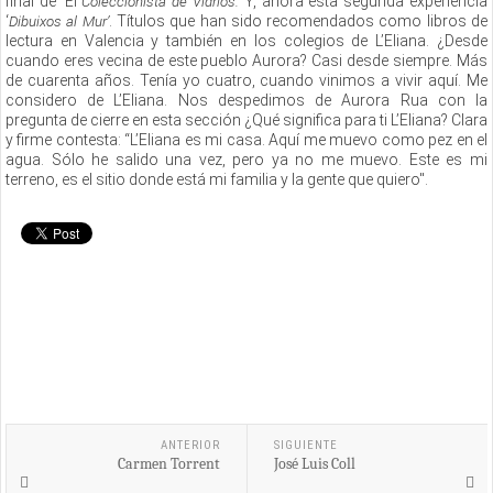
final de ’El
Y, ahora esta segunda experiencia
Coleccionista de Vidrios.
‘
. Títulos que han sido recomendados como libros de
Dibuixos al Mur’
lectura en Valencia y también en los colegios de L’Eliana. ¿Desde
cuando eres vecina de este pueblo Aurora? Casi desde siempre. Más
de cuarenta años. Tenía yo cuatro, cuando vinimos a vivir aquí. Me
considero de L’Eliana. Nos despedimos de Aurora Rua con la
pregunta de cierre en esta sección ¿Qué significa para ti L’Eliana? Clara
y firme contesta: “L’Eliana es mi casa. Aquí me muevo como pez en el
agua. Sólo he salido una vez, pero ya no me muevo. Este es mi
terreno, es el sitio donde está mi familia y la gente que quiero".
ANTERIOR
SIGUIENTE
Carmen Torrent
José Luis Coll