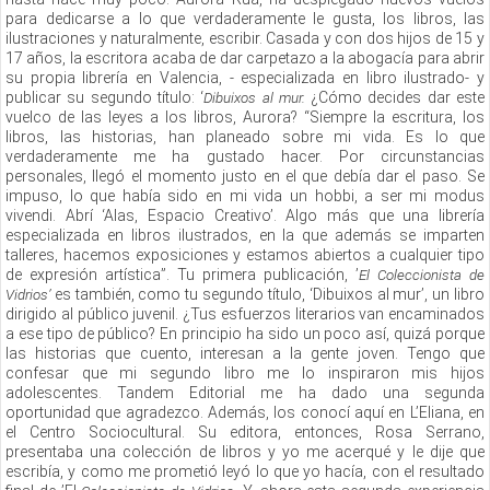
para dedicarse a lo que verdaderamente le gusta, los libros, las
ilustraciones y naturalmente, escribir. Casada y con dos hijos de 15 y
17 años, la escritora acaba de dar carpetazo a la abogacía para abrir
su propia librería en Valencia, - especializada en libro ilustrado- y
publicar su segundo título: ‘
¿Cómo decides dar este
Dibuixos al mur.
vuelco de las leyes a los libros, Aurora? “Siempre la escritura, los
libros, las historias, han planeado sobre mi vida. Es lo que
verdaderamente me ha gustado hacer. Por circunstancias
personales, llegó el momento justo en el que debía dar el paso. Se
impuso, lo que había sido en mi vida un hobbi, a ser mi modus
vivendi. Abrí ‘Alas, Espacio Creativo’. Algo más que una librería
especializada en libros ilustrados, en la que además se imparten
talleres, hacemos exposiciones y estamos abiertos a cualquier tipo
de expresión artística”. Tu primera publicación, ’
El
Coleccionista de
es también, como tu segundo título, ‘Dibuixos al mur’, un libro
Vidrios’
dirigido al público juvenil. ¿Tus esfuerzos literarios van encaminados
a ese tipo de público? En principio ha sido un poco así, quizá porque
las historias que cuento, interesan a la gente joven. Tengo que
confesar que mi segundo libro me lo inspiraron mis hijos
adolescentes. Tandem Editorial me ha dado una segunda
oportunidad que agradezco. Además, los conocí aquí en L’Eliana, en
el Centro Sociocultural. Su editora, entonces, Rosa Serrano,
presentaba una colección de libros y yo me acerqué y le dije que
escribía, y como me prometió leyó lo que yo hacía, con el resultado