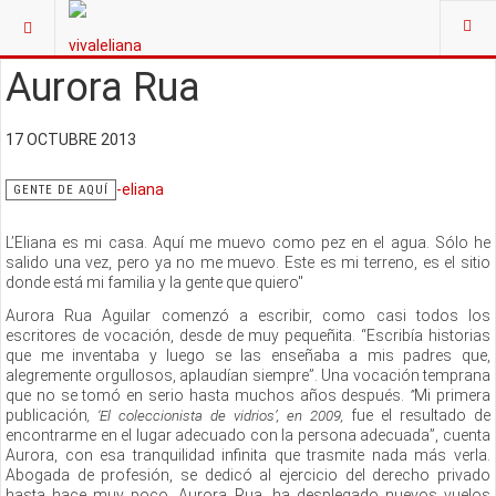
Aurora Rua
17 OCTUBRE 2013
GENTE DE AQUÍ
L’Eliana es mi casa. Aquí me muevo como pez en el agua. Sólo he
salido una vez, pero ya no me muevo. Este es mi terreno, es el sitio
donde está mi familia y la gente que quiero"
Aurora Rua Aguilar comenzó a escribir, como casi todos los
escritores de vocación, desde de muy pequeñita. “Escribía historias
que me inventaba y luego se las enseñaba a mis padres que,
alegremente orgullosos, aplaudían siempre”. Una vocación temprana
que no se tomó en serio hasta muchos años después.
Mi primera
”
publicación
fue el resultado de
, ‘El coleccionista de vidrios’, en 2009,
encontrarme en el lugar adecuado con la persona adecuada”, cuenta
Aurora, con esa tranquilidad infinita que trasmite nada más verla.
Abogada de profesión, se dedicó al ejercicio del derecho privado
hasta hace muy poco. Aurora Rua, ha desplegado nuevos vuelos