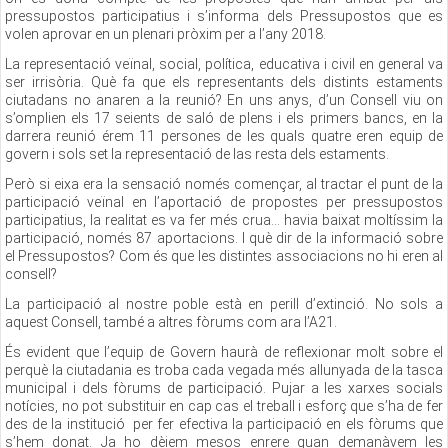
pressupostos participatius i s’informa dels Pressupostos que es
volen aprovar en un plenari pròxim per a l’any 2018.
La representació veïnal, social, política, educativa i civil en general va
ser irrisòria. Què fa que els representants dels distints estaments
ciutadans no anaren a la reunió? En uns anys, d’un Consell viu on
s’omplien els 17 seients de saló de plens i els primers bancs, en la
darrera reunió érem 11 persones de les quals quatre eren equip de
govern i sols set la representació de las resta dels estaments.
Però si eixa era la sensació només començar, al tractar el punt de la
participació veïnal en l’aportació de propostes per pressupostos
participatius, la realitat es va fer més crua... havia baixat moltíssim la
participació, només 87 aportacions. I què dir de la informació sobre
el Pressupostos? Com és que les distintes associacions no hi eren al
consell?
La participació al nostre poble està en perill d’extinció. No sols a
aquest Consell, també a altres fòrums com ara l’A21.
És evident que l’equip de Govern haurà de reflexionar molt sobre el
perquè la ciutadania es troba cada vegada més allunyada de la tasca
municipal i dels fòrums de participació. Pujar a les xarxes socials
notícies, no pot substituir en cap cas el treball i esforç que s’ha de fer
des de la institució per fer efectiva la participació en els fòrums que
s’hem donat. Ja ho dèiem mesos enrere quan demanàvem les