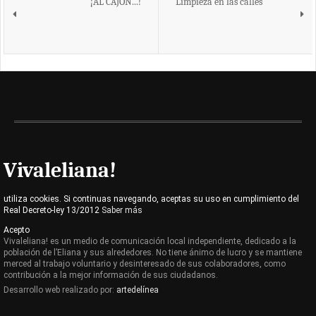
¡AL CAJÓN...!
Limpieza en las calles
Vivaleliana!
utiliza cookies. Si continuas navegando, aceptas su uso en cumplimiento del
Real Decreto-ley 13/2012
Saber más
Acepto
Vivaleliana! es un medio de comunicación local independiente, dedicado a la
población de l’Eliana y sus alrededores. No tiene ánimo de lucro y se mantiene
merced al trabajo voluntario y desinteresado de sus colaboradores, como
contribución a la mejor información de sus ciudadanos.
Desarrollo web realizado por:
artedelínea