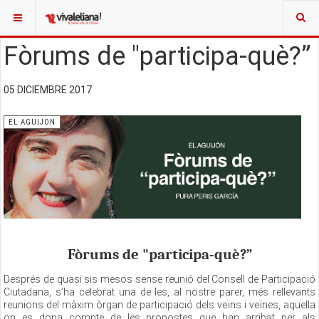
Fòrums de "participa-què?”
05 DICIEMBRE 2017
EL AGUIJON
Fòrums de "participa-què?”
Després de quasi sis mesos sense reunió del Consell de Participació
Ciutadana, s’ha celebrat una de les, al nostre parer, més rellevants
reunions del màxim òrgan de participació dels veïns i veïnes, aquella
on es dona compte de les propostes que han arribat per als