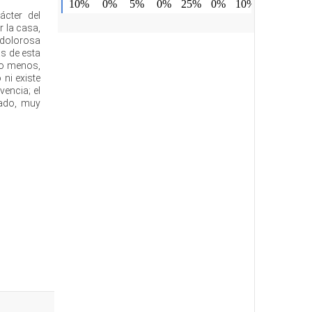
ácter del
r la casa,
 dolorosa
as de esta
to menos,
 ni existe
encia; el
tado, muy