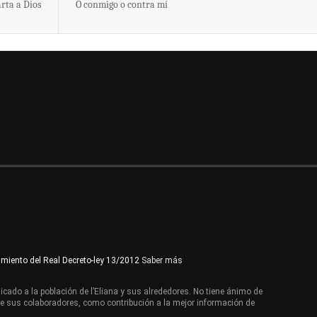
rta a Dios
O conmigo o contra mí
imiento del Real Decreto-ley 13/2012
Saber más
cado a la población de l’Eliana y sus alrededores. No tiene ánimo de
de sus colaboradores, como contribución a la mejor información de