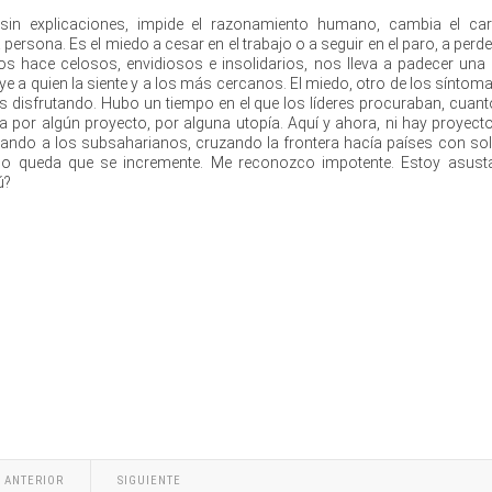
a sin explicaciones, impide el razonamiento humano, cambia el car
a persona. Es el miedo a cesar en el trabajo o a seguir en el paro, a perde
s hace celosos, envidiosos e insolidarios, nos lleva a padecer una
uye a quien la siente y a los más cercanos. El miedo, otro de los síntom
mos disfrutando. Hubo un tiempo en el que los líderes procuraban, cuan
a por algún proyecto, por alguna utopía. Aquí y ahora, ni hay proyecto
tando a los subsaharianos, cruzando la frontera hacía países con solv
sólo queda que se incremente. Me reconozco impotente. Estoy asus
ú?
ANTERIOR
SIGUIENTE