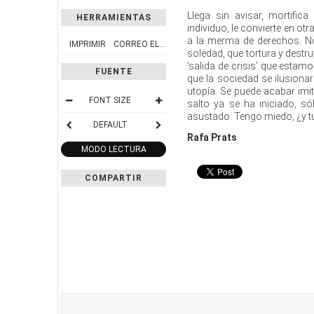
Llega sin avisar, mortific
HERRAMIENTAS
individuo, le convierte en otr
a la merma de derechos. No
IMPRIMIR
CORREO ELECTRÓNICO
soledad, que tortura y destr
‘salida de crisis’ que esta
FUENTE
que la sociedad se ilusionar
utopía. Se puede acabar imi
FONT SIZE
salto ya se ha iniciado, 
asustado. Tengo miedo, ¿y t
DEFAULT
Rafa Prats
MODO LECTURA
COMPARTIR