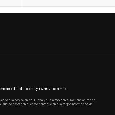
imiento del Real Decreto-ley 13/2012
Saber más
cado a la población de l’Eliana y sus alrededores. No tiene ánimo de
de sus colaboradores, como contribución a la mejor información de