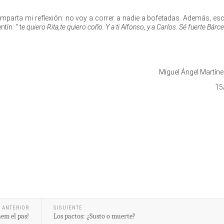
parta mi reflexión: no voy a correr a nadie a bofetadas. Además, esc
tín: “ t
e quiero Rita,te quiero coño. Y a ti Alfonso, y a Carlos. Sé fuerte Bárce
Miguel Ángel Martíne
15
ANTERIOR
SIGUIENTE
em el pas!
Los pactos: ¿Susto o muerte?