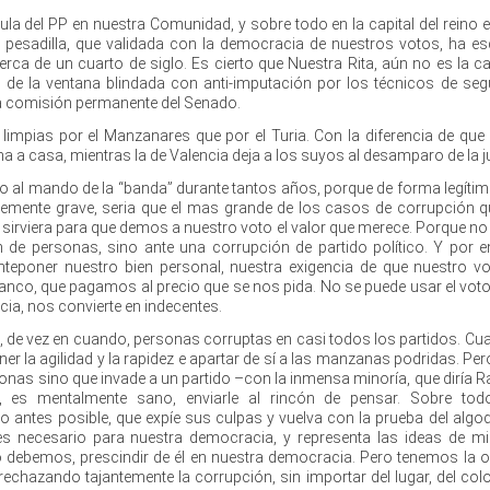
ula del PP en nuestra Comunidad, y sobre todo en la capital del reino 
una pesadilla, que validada con la democracia de nuestros votos, ha e
erca de un cuarto de siglo. Es cierto que Nuestra Rita, aún no es la c
llo de la ventana blindada con anti-imputación por los técnicos de seg
la comisión permanente del Senado.
impias por el Manzanares que por el Turia. Con la diferencia de que l
a a casa, mientras la de Valencia deja a los suyos al desamparo de la ju
do al mando de la “banda” durante tantos años, porque de forma legítim
ablemente grave, seria que el mas grande de los casos de corrupción 
 no sirviera para que demos a nuestro voto el valor que merece. Porque 
 de personas, sino ante una corrupción de partido político. Y por 
teponer nuestro bien personal, nuestra exigencia de que nuestro v
lanco, que pagamos al precio que se nos pida. No se puede usar el voto
cia, nos convierte en indecentes.
 de vez en cuando, personas corruptas en casi todos los partidos. Cu
tener la agilidad y la rapidez e apartar de sí a las manzanas podridas. P
onas sino que invade a un partido –con la inmensa minoría, que diría R
, es mentalmente sano, enviarle al rincón de pensar. Sobre tod
lo antes posible, que expíe sus culpas y vuelva con la prueba del algo
 es necesario para nuestra democracia, y representa las ideas de mi
 debemos, prescindir de él en nuestra democracia. Pero tenemos la o
 rechazando tajantemente la corrupción, sin importar del lugar, del colo