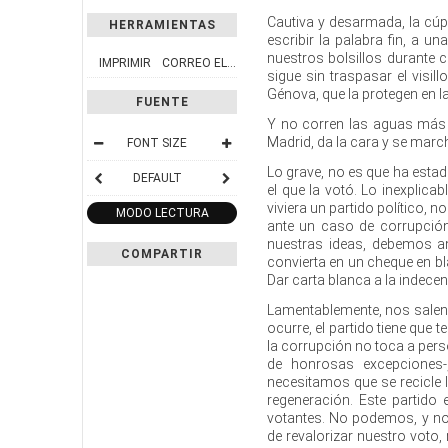
Cautiva y desarmada, la cúp
HERRAMIENTAS
escribir la palabra fin, a 
nuestros bolsillos durante c
IMPRIMIR
CORREO ELECTRÓNICO
sigue sin traspasar el visi
Génova, que la protegen en 
FUENTE
Y no corren las aguas más l
Madrid, da la cara y se march
FONT SIZE
Lo grave, no es que ha esta
DEFAULT
el que la votó. Lo inexplic
viviera un partido político,
MODO LECTURA
ante un caso de corrupción
nuestras ideas, debemos an
COMPARTIR
convierta en un cheque en b
Dar carta blanca a la indecen
Lamentablemente, nos salen,
ocurre, el partido tiene que 
la corrupción no toca a pers
de honrosas excepciones-
necesitamos que se recicle 
regeneración. Este partido
votantes. No podemos, y no
de revalorizar nuestro voto,