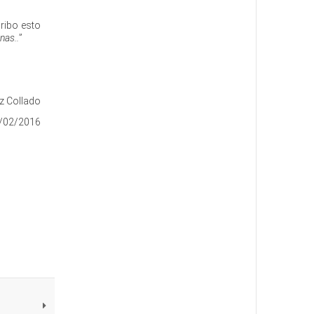
ribo esto
nas..
”
z Collado
/02/2016