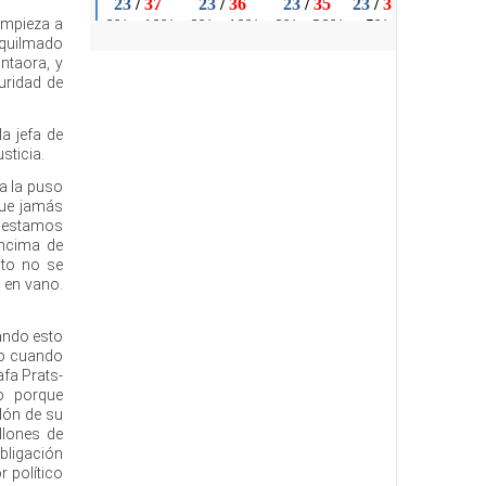
empieza a
squilmado
antaora, y
uridad de
a jefa de
sticia.
a la puso
que jamás
no estamos
encima de
oto no se
 en vano.
ando esto
ero cuando
afa Prats-
o porque
dón de su
llones de
bligación
r político