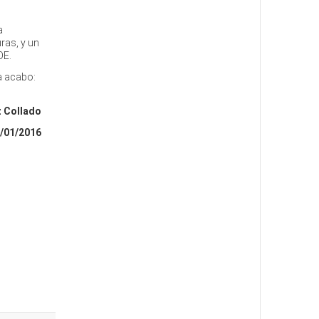
a
ras, y un
OE.
ra acabo:
z Collado
/01/2016