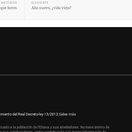
ANTERIOR
SIGUIENTE
 que boten
Año nuevo, ¿vida vieja?
imiento del Real Decreto-ley 13/2012
Saber más
cado a la población de l’Eliana y sus alrededores. No tiene ánimo de
de sus colaboradores, como contribución a la mejor información de