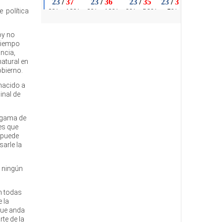
 política
oy no
 tiempo
ancia,
natural en
obierno.
 nacido a
inal de
algama de
es que
 puede
sarle la
n ningún
on todas
 la
que anda
rte de la