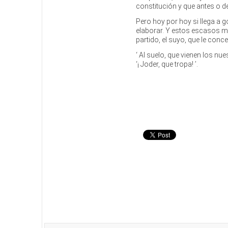
constitución y que antes o d
Pero hoy por hoy si llega a 
elaborar. Y estos escasos mi
partido, el suyo, que le conc
‘ Al suelo, que vienen los nu
‘¡ Joder, que tropa! ’.