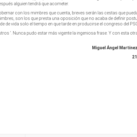
espués alguien tendrá que acometer.
gobernar con los mimbres que cuenta, breves serán las cestas que pued
mbres, son los que presta una oposición que no acaba de definir postu
ede de vida solo el tiempo en que tarde en producirse el congreso del PS
estros ’. Nunca pudo estar más vigente la ingeniosa frase. Y con esta ot
Miguel Ángel Martíne
21