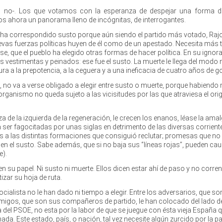
o no-. Los que votamos con la esperanza de despejar una forma de
 ahora un panorama lleno de incógnitas, de interrogantes.
e ha correspondido susto porque aún siendo el partido más votado, Raj
nuevas fuerzas políticas huyen de él como de un apestado. Necesita más
rse, que el pueblo ha elegido otras formas de hacer política. En su ignor
 vestimentas y peinados: ese fue el susto. La muerte le llega del modo 
tura a la prepotencia, a la ceguera y a una ineficacia de cuatro años de g
le, no va a verse obligado a elegir entre susto o muerte, porque habiendo
organismo no queda sujeto a las vicisitudes por las que atraviesa el orig
 de la izquierda de la regeneración, le crecen los enanos, léase la am
 ser fagocitadas por unas siglas en detrimento de las diversas corrient
s a las distintas formaciones que consiguió reclutar; promesas que no
 en el susto. Sabe además, que si no baja sus ‘’líneas rojas’’, pueden cau
e).
n su papel. Ni susto ni muerte. Ellos dicen estar ahí de paso y no corre
tizar su hoja de ruta.
ocialista no le han dado ni tiempo a elegir. Entre los adversarios, que s
emigos, que son sus compañeros de partido, le han colocado del lado de
a del PSOE, no esta por la labor de que se juegue con ésta vieja España 
da. Este estado, país, o nación, tal vez necesite algún zurcido por la pa