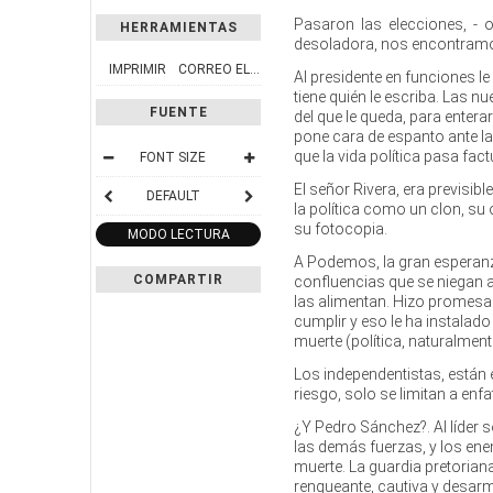
Pasaron las elecciones, - 
HERRAMIENTAS
desoladora, nos encontramos
IMPRIMIR
CORREO ELECTRÓNICO
Al presidente en funciones l
tiene quién le escriba. Las 
FUENTE
del que le queda, para entera
pone cara de espanto ante las
que la vida política pasa fac
FONT SIZE
El señor Rivera, era previsib
DEFAULT
la política como un clon, su 
su fotocopia.
MODO LECTURA
A Podemos, la gran esperanza
COMPARTIR
confluencias que se niegan a
las alimentan. Hizo promesa
cumplir y eso le ha instalado
muerte (política, naturalment
Los independentistas, están e
riesgo, solo se limitan a enfa
¿Y Pedro Sánchez?. Al líder s
las demás fuerzas, y los en
muerte. La guardia pretorian
renqueante, cautiva y desarma