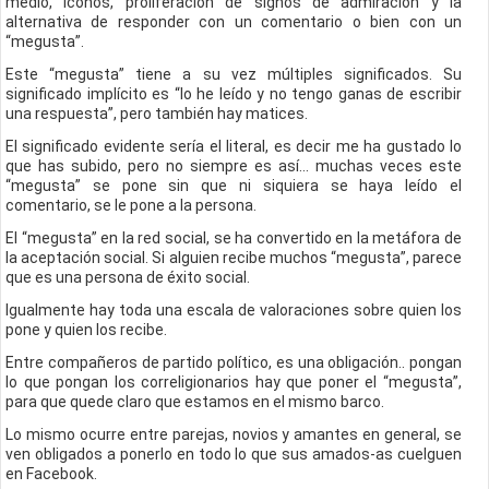
medio, iconos, proliferación de signos de admiración y la
alternativa de responder con un comentario o bien con un
“megusta”.
Este “megusta” tiene a su vez múltiples significados. Su
significado implícito es “lo he leído y no tengo ganas de escribir
una respuesta”, pero también hay matices.
El significado evidente sería el literal, es decir me ha gustado lo
que has subido, pero no siempre es así... muchas veces este
“megusta” se pone sin que ni siquiera se haya leído el
comentario, se le pone a la persona.
El “megusta” en la red social, se ha convertido en la metáfora de
la aceptación social. Si alguien recibe muchos “megusta”, parece
que es una persona de éxito social.
Igualmente hay toda una escala de valoraciones sobre quien los
pone y quien los recibe.
Entre compañeros de partido político, es una obligación.. pongan
lo que pongan los correligionarios hay que poner el “megusta”,
para que quede claro que estamos en el mismo barco.
Lo mismo ocurre entre parejas, novios y amantes en general, se
ven obligados a ponerlo en todo lo que sus amados-as cuelguen
en Facebook.