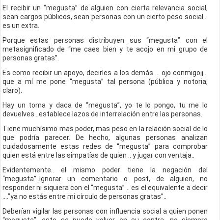
El recibir un “megusta” de alguien con cierta relevancia social,
sean cargos públicos, sean personas con un cierto peso social...
es un extra.
Porque estas personas distribuyen sus “megusta” con el
metasignificado de “me caes bien y te acojo en mi grupo de
personas gratas”.
Es como recibir un apoyo, decirles a los demás … ojo conmigo¡¡...
que a mí me pone “megusta” tal persona (pública y notoria,
claro).
Hay un toma y daca de “megusta”, yo te lo pongo, tu me lo
devuelves...establece lazos de interrelación entre las personas.
Tiene muchísimo mas poder, mas peso en la relación social de lo
que podría parecer. De hecho, algunas personas analizan
cuidadosamente estas redes de “megusta” para comprobar
quien está entre las simpatías de quien .. y jugar con ventaja..
Evidentemente.. el mismo poder tiene la negación del
“megusta”..Ignorar un comentario o post, de alguien, no
responder ni siquiera con el “megusta” .. es el equivalente a decir
....”ya no estás entre mi círculo de personas gratas”..
Deberían vigilar las personas con influencia social a quien ponen