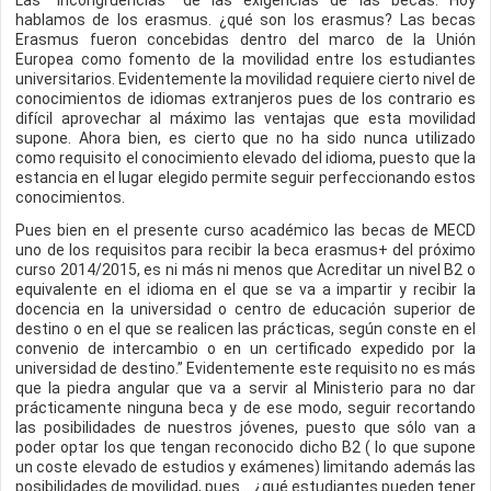
Las "incongruencias" de las exigencias de las becas. Hoy
hablamos de los erasmus. ¿qué son los erasmus? Las becas
Erasmus fueron concebidas dentro del marco de la Unión
Europea como fomento de la movilidad entre los estudiantes
universitarios. Evidentemente la movilidad requiere cierto nivel de
conocimientos de idiomas extranjeros pues de los contrario es
difícil aprovechar al máximo las ventajas que esta movilidad
supone. Ahora bien, es cierto que no ha sido nunca utilizado
como requisito el conocimiento elevado del idioma, puesto que la
estancia en el lugar elegido permite seguir perfeccionando estos
conocimientos.
Pues bien en el presente curso académico las becas de MECD
uno de los requisitos para recibir la beca erasmus+ del próximo
curso 2014/2015, es ni más ni menos que Acreditar un nivel B2 o
equivalente en el idioma en el que se va a impartir y recibir la
docencia en la universidad o centro de educación superior de
destino o en el que se realicen las prácticas, según conste en el
convenio de intercambio o en un certificado expedido por la
universidad de destino.” Evidentemente este requisito no es más
que la piedra angular que va a servir al Ministerio para no dar
prácticamente ninguna beca y de ese modo, seguir recortando
las posibilidades de nuestros jóvenes, puesto que sólo van a
poder optar los que tengan reconocido dicho B2 ( lo que supone
un coste elevado de estudios y exámenes) limitando además las
posibilidades de movilidad, pues... ¿qué estudiantes pueden tener