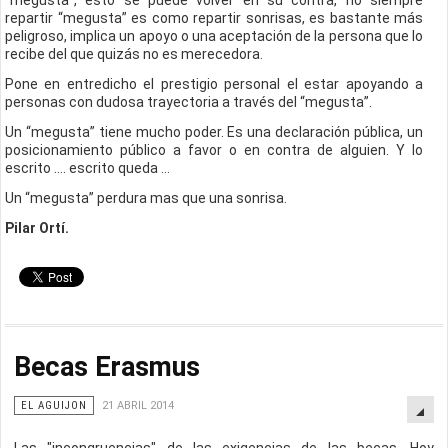
“megusta”, esto se puede volver en su contra, no siempre
repartir “megusta” es como repartir sonrisas, es bastante más
peligroso, implica un apoyo o una aceptación de la persona que lo
recibe del que quizás no es merecedora.
Pone en entredicho el prestigio personal el estar apoyando a
personas con dudosa trayectoria a través del “megusta”.
Un “megusta” tiene mucho poder. Es una declaración pública, un
posicionamiento público a favor o en contra de alguien. Y lo
escrito …. escrito queda …
Un “megusta” perdura mas que una sonrisa.
Pilar Ortí.
Becas Erasmus
EL AGUIJON
21 ABRIL 2014