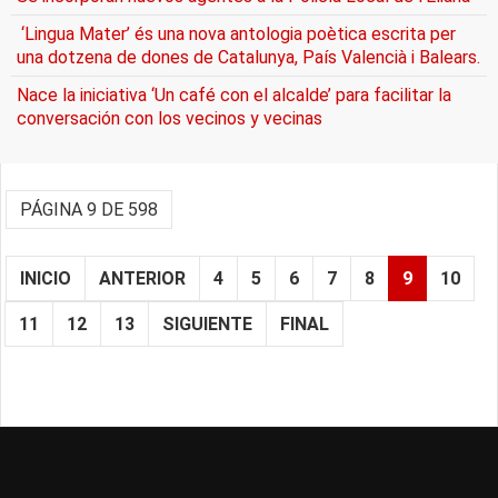
‘Lingua Mater’ és una nova antologia poètica escrita per
una dotzena de dones de Catalunya, País Valencià i Balears.
Nace la iniciativa ‘Un café con el alcalde’ para facilitar la
conversación con los vecinos y vecinas
PÁGINA 9 DE 598
INICIO
ANTERIOR
4
5
6
7
8
9
10
11
12
13
SIGUIENTE
FINAL