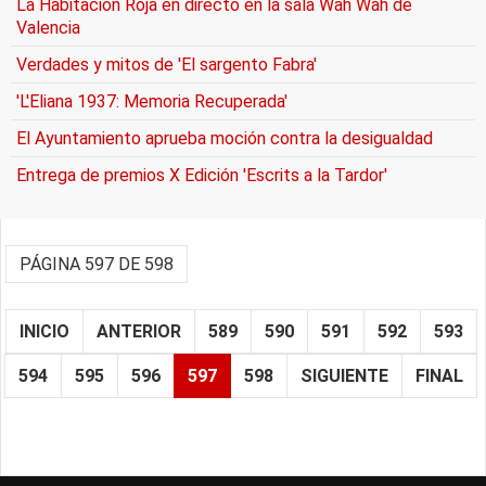
La Habitación Roja en directo en la sala Wah Wah de
Valencia
Verdades y mitos de 'El sargento Fabra'
'L'Eliana 1937: Memoria Recuperada'
El Ayuntamiento aprueba moción contra la desigualdad
Entrega de premios X Edición 'Escrits a la Tardor'
PÁGINA 597 DE 598
INICIO
ANTERIOR
589
590
591
592
593
594
595
596
597
598
SIGUIENTE
FINAL