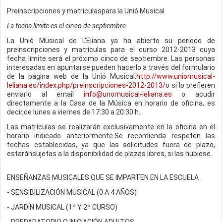
Preinscripciones y matriculaspara la Unió Musical
La fecha límite es el cinco de septiembre
La Unió Musical de L'Eliana ya ha abierto su periodo de
preinscripciones y matrículas para el curso 2012-2013 cuya
fecha límite será el próximo cinco de septiembre. Las personas
interesadas en apuntarse pueden hacerlo a través del formulario
de la página web de la Unió Musical:
http://www.uniomusical-
leliana.es/index.php/preinscripciones-2012-2013/
o si lo prefieren
enviarlo al email
info@unomusical-leliana.es
o acudir
directamente a la Casa de la Música en horario de oficina, es
decir,de lunes a viernes de 17:30 a 20:30 h.
Las matrículas se realizarán exclusivamente en la oficina en el
horario indicado anteriormente.Se recomienda respeten las
fechas establecidas, ya que las solicitudes fuera de plazo,
estaránsujetas a la disponibilidad de plazas libres, si las hubiese.
ENSEÑANZAS MUSICALES QUE SE IMPARTEN EN LA ESCUELA
- SENSIBILIZACIÓN MUSICAL (0 A 4 AÑOS)
- JARDÍN MUSICAL (1º Y 2º CURSO)