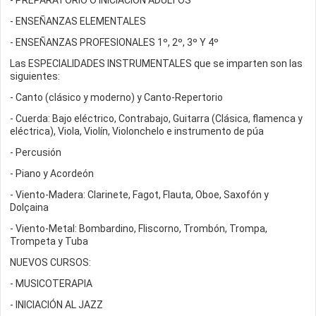
- PREPARATORIO O INICIACIÓN ADULTOS
- ENSEÑANZAS ELEMENTALES
- ENSEÑANZAS PROFESIONALES 1º, 2º, 3º Y 4º
Las ESPECIALIDADES INSTRUMENTALES que se imparten son las
siguientes:
- Canto (clásico y moderno) y Canto-Repertorio
- Cuerda: Bajo eléctrico, Contrabajo, Guitarra (Clásica, flamenca y
eléctrica), Viola, Violín, Violonchelo e instrumento de púa
- Percusión
- Piano y Acordeón
- Viento-Madera: Clarinete, Fagot, Flauta, Oboe, Saxofón y
Dolçaina
- Viento-Metal: Bombardino, Fliscorno, Trombón, Trompa,
Trompeta y Tuba
NUEVOS CURSOS:
- MUSICOTERAPIA
- INICIACIÓN AL JAZZ