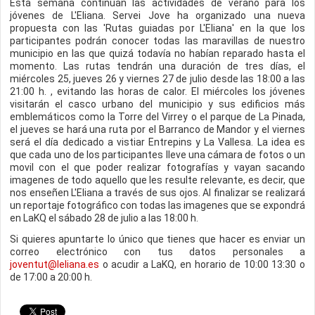
Esta semana continuan las actividades de verano para los
jóvenes de L'Eliana. Servei Jove ha organizado una nueva
propuesta con las 'Rutas guiadas por L'Eliana' en la que los
participantes podrán conocer todas las maravillas de nuestro
municipio en las que quizá todavía no habían reparado hasta el
momento. Las rutas tendrán una duración de tres días, el
miércoles 25, jueves 26 y viernes 27 de julio desde las 18:00 a las
21:00 h. , evitando las horas de calor. El miércoles los jóvenes
visitarán el casco urbano del municipio y sus edificios más
emblemáticos como la Torre del Virrey o el parque de La Pinada,
el jueves se hará una ruta por el Barranco de Mandor y el viernes
será el día dedicado a vistiar Entrepins y La Vallesa. La idea es
que cada uno de los participantes lleve una cámara de fotos o un
movil con el que poder realizar fotografías y vayan sacando
imagenes de todo aquello que les resulte relevante, es decir, que
nos enseñen L'Eliana a través de sus ojos. Al finalizar se realizará
un reportaje fotográfico con todas las imagenes que se expondrá
en LaKQ el sábado 28 de julio a las 18:00 h.
Si quieres apuntarte lo único que tienes que hacer es enviar un
correo electrónico con tus datos personales a
joventut@leliana.es
o acudir a LaKQ, en horario de 10:00 13:30 o
de 17:00 a 20:00 h.