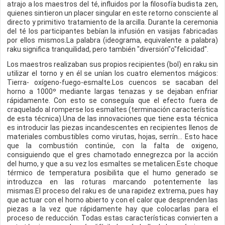
atrajo a los maestros del té, influidos por la filosofía budista zen,
quienes sintieron un placer singular en este retorno consciente al
directo y primitivo tratamiento de la arcilla. Durante la ceremonia
del té los participantes bebían la infusión en vasijas fabricadas
por ellos mismos.La palabra (ideograma, equivalente a palabra)
raku significa tranquilidad, pero también "diversión"o"felicidad".
Los maestros realizaban sus propios recipientes (bol) en raku sin
utilizar el torno y en él se unían los cuatro elementos mágicos:
Tierra- oxígeno-fuego-esmalte.Los cuencos se sacaban del
horno a 1000º mediante largas tenazas y se dejaban enfriar
rápidamente. Con esto se conseguía que el efecto fuera de
craquelado al romperse los esmaltes (terminación característica
de esta técnica).Una de las innovaciones que tiene esta técnica
es introducir las piezas incandescentes en recipientes llenos de
materiales combustibles como virutas, hojas, serrín... Esto hace
que la combustión continúe, con la falta de oxigeno,
consiguiendo que el gres chamotado ennegrezca por la acción
del humo, y que a su vez los esmaltes se metalicen.Este choque
térmico de temperatura posibilita que el humo generado se
introduzca en las roturas marcando potentemente las
mismas.El proceso del raku es de una rapidez extrema, pues hay
que actuar con el horno abierto y con el calor que desprenden las
piezas a la vez que rápidamente hay que colocarlas para el
proceso de reducción. Todas estas características convierten a