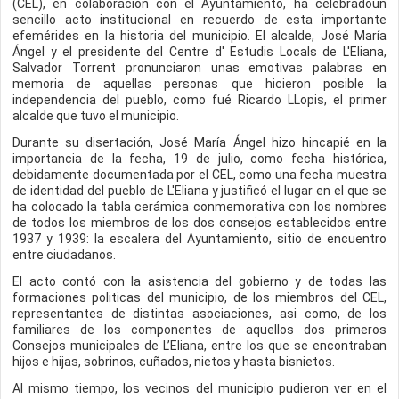
(CEL), en colaboración con el Ayuntamiento, ha celebradoun
sencillo acto institucional en recuerdo de esta importante
efemérides en la historia del municipio. El alcalde, José María
Ángel y el presidente del Centre d' Estudis Locals de L'Eliana,
Salvador Torrent pronunciaron unas emotivas palabras en
memoria de aquellas personas que hicieron posible la
independencia del pueblo, como fué Ricardo LLopis, el primer
alcalde que tuvo el municipio.
Durante su disertación, José María Ángel hizo hincapié en la
importancia de la fecha, 19 de julio, como fecha histórica,
debidamente documentada por el CEL, como una fecha muestra
de identidad del pueblo de L'Eliana y justificó el lugar en el que se
ha colocado la tabla cerámica conmemorativa con los nombres
de todos los miembros de los dos consejos establecidos entre
1937 y 1939: la escalera del Ayuntamiento, sitio de encuentro
entre ciudadanos.
El acto contó con la asistencia del gobierno y de todas las
formaciones politicas del municipio, de los miembros del CEL,
representantes de distintas asociaciones, asi como, de los
familiares de los componentes de aquellos dos primeros
Consejos municipales de L’Eliana, entre los que se encontraban
hijos e hijas, sobrinos, cuñados, nietos y hasta bisnietos.
Al mismo tiempo, los vecinos del municipio pudieron ver en el