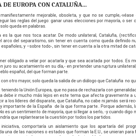
A DE EUROPA CON CATALUÑA...
 manifiestamente mejorable, obsoleta, y que no se cumple,-véase 
 seguir las reglas del juego: ganar unas elecciones por mayoría, o ser
 solo queda en palabras.
es la que nos toca acatar. De modo unilateral, Cataluña, (rectific
el arco del separatismo, sin tener en cuenta como queda definido n
s españoles, y –sobre todo-, sin tener en cuenta a la otra mitad de ca
rimer obligado a velar por acatarla y que sea acatada por todos. Es m
juro su acatamiento en su día,- en pretender una ruptura unilateral
ueblo español, del que forman parte.
on otro mayor, solo queda la salida de un diálogo que Cataluña no qui
á teniendo la Unión Europea, que no pasa de rechazarla con generalidad
ropa debe ir mucho más lejos en este tema que afecta gravemente a 
ir a los líderes del disparate, que Cataluña, no cabe ni jamás será re
 importante de la España de la que forma parte.. Porque además, la 
o es un sentimiento de mayoría, que si llegar a serlo, -y cuando digo
ndría que replantearse la cuestión por todos los partidos.
iciativa, comportaría un aislamiento que los apartaría del progr
ada una de las naciones o estados que forman la E.U., se unieran para