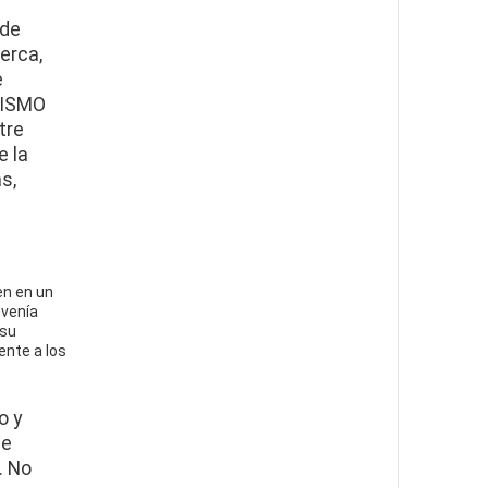
 de
erca,
e
OISMO
tre
e la
as,
en en un
 venía
 su
ente a los
o y
ue
. No