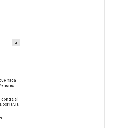
 que nada
 Menores
 contra el
 por la vía
as