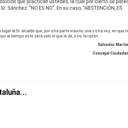
osición que practican ustedes, la cual por cierto se pare
Sr. Sánchez: "NO ES NO". En su caso, "ABSTENCIÓN, ES
ugar al Sr. alcalde que, por otra parte insiste, una y otra vez, en que 
o al tiempo este será solo el que le dé, o no, la razón.
Salvador Martí
Concejal Ciudadano
taluña...