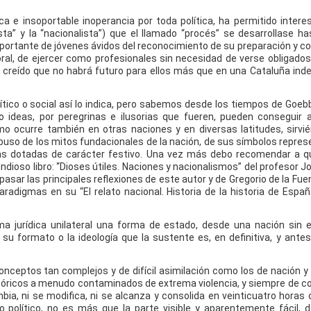
ca e insoportable inoperancia por toda política, ha permitido inte
ta” y la “nacionalista”) que el llamado “procés” se desarrollase ha
mportante de jóvenes ávidos del reconocimiento de su preparación y 
al, de ejercer como profesionales sin necesidad de verse obligados
n creído que no habrá futuro para ellos más que en una Cataluña ind
ítico o social así lo indica, pero sabemos desde los tiempos de Goebb
 ideas, por peregrinas e ilusorias que fueren, pueden conseguir 
omo ocurre también en otras naciones y en diversas latitudes, sirv
uso de los mitos fundacionales de la nación, de sus símbolos repres
as dotadas de carácter festivo. Una vez más debo recomendar a qu
dioso libro: “Dioses útiles. Naciones y nacionalismos” del profesor J
sar las principales reflexiones de este autor y de Gregorio de la Fue
radigmas en su “El relato nacional. Historia de la historia de Españ
a jurídica unilateral una forma de estado, desde una nación sin 
su formato o la ideología que la sustente es, en definitiva, y ante
conceptos tan complejos y de difícil asimilación como los de nación y
stóricos a menudo contaminados de extrema violencia, y siempre de 
bia, ni se modifica, ni se alcanza y consolida en veinticuatro horas
 político, no es más que la parte visible y aparentemente fácil, 