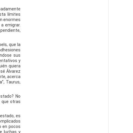
resadamente
sta límites
con enormes
 a emigrar.
ependiente,
els, que la
adhesiones
iéndose sus
entativos y
ién quiera
osé Álvarez
nte, acerca
a”, Taurus,
estado? No
s que otras
 estado, es
complicados
 o en pocos
de luchas y