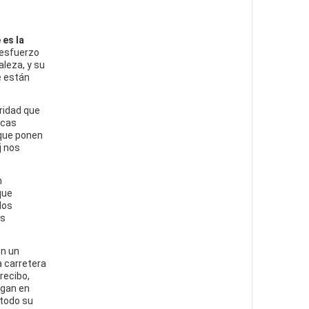
 es la
 esfuerzo
leza, y su
e están
ridad que
icas
 que ponen
j nos
n
que
dos
es
on un
a carretera
 recibo,
ngan en
 todo su