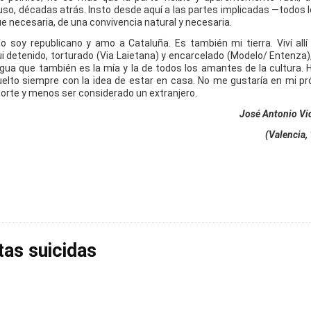
uso, décadas atrás. Insto desde aquí a las partes implicadas —todos
ue necesaria, de una convivencia natural y necesaria.
o soy republicano y amo a Cataluña. Es también mi tierra. Viví all
fui detenido, torturado (Via Laietana) y encarcelado (Modelo/ Entenza)
ngua que también es la mía y la de todos los amantes de la cultura. H
uelto siempre con la idea de estar en casa. No me gustaría en mi pr
porte y menos ser considerado un extranjero.
José Antonio Vi
(Valencia,
tas suicidas