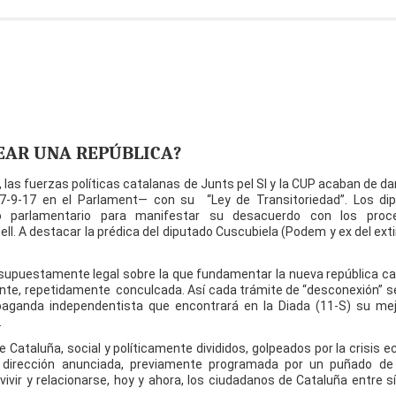
EAR UNA REPÚBLICA?
, las fuerzas políticas catalanas de Junts pel SI y la CUP acaban de da
 7-9-17 en el Parlament— con su “Ley de Transitoriedad”. Los di
 parlamentario para manifestar su desacuerdo con los proce
l. A destacar la prédica del diputado Cuscubiela (Podem y ex del ext
n supuestamente legal sobre la que fundamentar la nueva república c
vigente, repetidamente conculcada. Así cada trámite de “desconexión” s
aganda independentista que encontrará en la Diada (11-S) su mej
O.
e Cataluña, social y políticamente divididos, golpeados por la crisis 
 dirección anunciada, previamente programada por un puñado de 
ir y relacionarse, hoy y ahora, los ciudadanos de Cataluña entre s