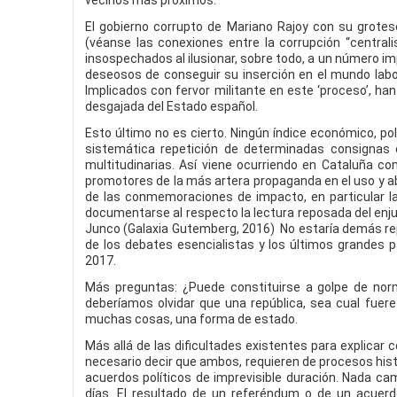
vecinos más próximos.
El gobierno corrupto de Mariano Rajoy con su grotes
(véanse las conexiones entre la corrupción “centralis
insospechados al ilusionar, sobre todo, a un número i
deseosos de conseguir su inserción en el mundo labor
Implicados con fervor militante en este ‘proceso’, ha
desgajada del Estado español.
Esto último no es cierto. Ningún índice económico, pol
sistemática repetición de determinadas consignas o
multitudinarias. Así viene ocurriendo en Cataluña c
promotores de la más artera propaganda en el uso y ab
de las conmemoraciones de impacto, en particular l
documentarse al respecto la lectura reposada del enjun
Junco (Galaxia Gutemberg, 2016) No estaría demás repa
de los debates esencialistas y los últimos grandes pa
2017.
Más preguntas: ¿Puede constituirse a golpe de norm
deberíamos olvidar que una república, sea cual fuere 
muchas cosas, una forma de estado.
Más allá de las dificultades existentes para explicar 
necesario decir que ambos, requieren de procesos hi
acuerdos políticos de imprevisible duración. Nada cam
días. El resultado de un referéndum o de un acuerdo