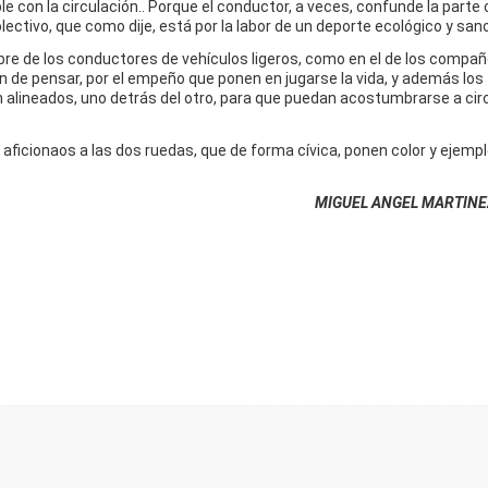
 con la circulación.. Porque el conductor, a veces, confunde la parte 
lectivo, que como dije, está por la labor de un deporte ecológico y sano
bre de los conductores de vehículos ligeros, como en el de los compa
n de pensar, por el empeño que ponen en jugarse la vida, y además los
ineados, uno detrás del otro, para que puedan acostumbrarse a circ
ficionaos a las dos ruedas, que de forma cívica, ponen color y ejemplo
MIGUEL ANGEL MARTINE