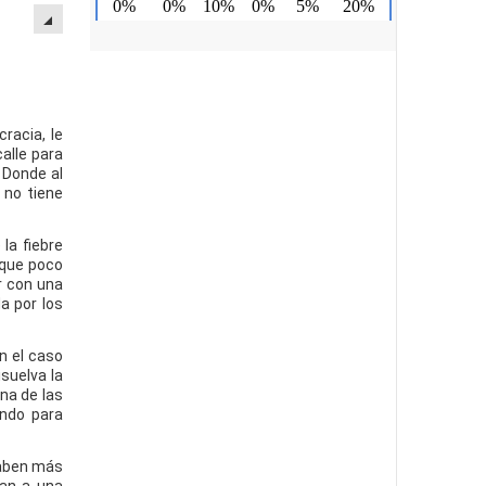
racia, le
alle para
 Donde al
 no tiene
la fiebre
 que poco
r con una
a por los
n el caso
suelva la
na de las
ando para
saben más