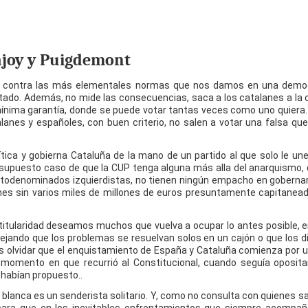
ajoy y Puigdemont
r contra las más elementales normas que nos damos en una democ
stado. Además, no mide las consecuencias, saca a los catalanes a la c
ínima garantía, donde se puede votar tantas veces como uno quiera.
alanes y españoles, con buen criterio, no salen a votar una falsa que
ica y gobierna Cataluña de la mano de un partido al que solo le une 
 el supuesto caso de que la CUP tenga alguna más alla del anarquismo,
s autodenominados izquierdistas, no tienen ningún empacho en goberna
nes sin varios miles de millones de euros presuntamente capitanead
a titularidad deseamos muchos que vuelva a ocupar lo antes posible, e
ejando que los problemas se resuelvan solos en un cajón o que los di
 olvidar que el enquistamiento de España y Cataluña comienza por u
 momento en que recurrió al Constitucional, cuando seguía oposit
 habían propuesto..
a blanca es un senderista solitario. Y, como no consulta con quienes 