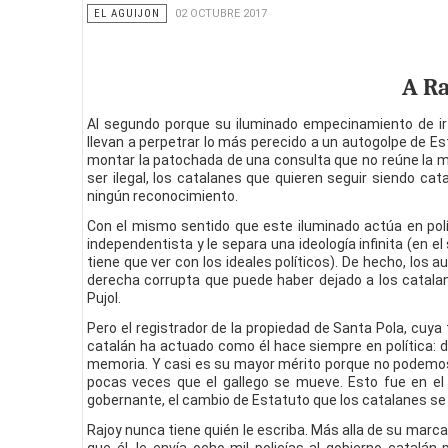
EL AGUIJON
02 OCTUBRE 2017
A R
Al segundo porque su iluminado empecinamiento de i
llevan a perpetrar lo más perecido a un autogolpe de E
montar la patochada de una consulta que no reúne la m
ser ilegal, los catalanes que quieren seguir siendo cat
ningún reconocimiento.
Con el mismo sentido que este iluminado actúa en polít
independentista y le separa una ideología infinita (en
tiene que ver con los ideales políticos). De hecho, lo
derecha corrupta que puede haber dejado a los catala
Pujol.
Pero el registrador de la propiedad de Santa Pola, cuy
catalán ha actuado como él hace siempre en política: d
memoria. Y casi es su mayor mérito porque no podemos
pocas veces que el gallego se mueve. Esto fue en el
gobernante, el cambio de Estatuto que los catalanes se
Rajoy nunca tiene quién le escriba. Más alla de su marc