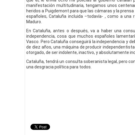
que él, le envía ocho mil policías al gobierno catal
manifestación multitudinaria, tengamos unos centenar
heridos a Puigdemont para que las cámaras y la prensa 
españoles, Cataluña incluida –todavía- , como a una 
Maduro.
En Cataluña, antes o después, va a haber una consul
independencia, cosa que muchos españoles lamentaría
Vasco. Pero Cataluña conseguirá la independencia y de
de diez años, una máquina de producir independentistas
otorgado, de ser indolente, inactivo, y absolutamente in
Cataluña, tendrá un consulta soberanista legal, pero con
una desgracia política para todos.