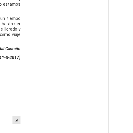
 lo estamos
í un tiempo
, hasta ser
e llorado y
óximo viaje
dal Castaño
 11-S-2017)