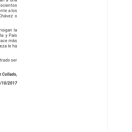
ñan a una
hocientos
nte a los
 Chávez o
nsigan la
la y País
 hace más
eza le ha
strado ser
 Collado,
/10/2017