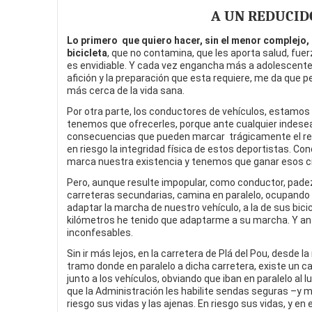
A UN REDUCIDO
Lo primero que quiero hacer, sin el menor complejo,
bicicleta
, que no contamina, que les aporta salud, fue
es envidiable. Y cada vez engancha más a adolescentes
afición y la preparación que esta requiere, me da que p
más cerca de la vida sana.
Por otra parte, los conductores de vehículos, estamo
tenemos que ofrecerles, porque ante cualquier indesead
consecuencias que pueden marcar trágicamente el res
en riesgo la integridad física de estos deportistas. Con
marca nuestra existencia y tenemos que ganar esos c
Pero, aunque resulte impopular, como conductor, pade
carreteras secundarias, camina en paralelo, ocupando c
adaptar la marcha de nuestro vehículo, a la de sus bici
kilómetros he tenido que adaptarme a su marcha. Y ante
inconfesables.
Sin ir más lejos, en la carretera de Plá del Pou, desde 
tramo donde en paralelo a dicha carretera, existe un car
junto a los vehículos, obviando que iban en paralelo al l
que la Administración les habilite sendas seguras –y má
riesgo sus vidas y las ajenas. En riesgo sus vidas, y 