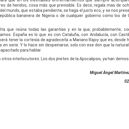
án para que en los inevitables enfrentamientos que siempre acompa
es de heridos, cosa más que previsible. Es decir, regala mas de oc
del mundo, que estaba pendiente, se haga el justo eco, y se nos prese
república bananera de Nigeria o de cualquier gobierno como los de
ta que reúna todas las garantías y en la que, probablemente, co
mos. España es lo que es con Cataluña, con Andalucía, con Castil
berá tener la cortesía de agradecerla a Mariano Rajoy que es, desde
 en serie. Y lo hace sin despeinarse; solo con ese don que la natural
capacitado para hablar.
 otros interlocutores. Los dos jinetes de la Apocalipsis, ya han demo
Miguel Ángel Martínez
02