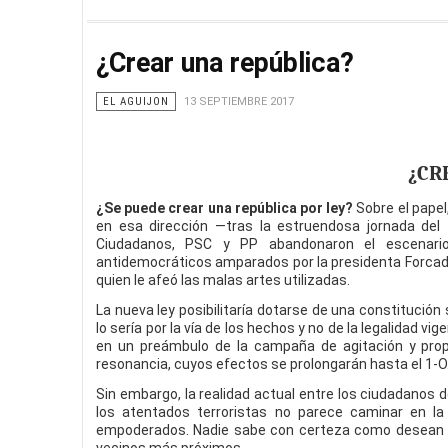
¿Crear una república?
EL AGUIJON
13 SEPTIEMBRE 2017
¿CR
¿Se puede crear una república por ley?
Sobre el papel
en esa dirección —tras la estruendosa jornada del
Ciudadanos, PSC y PP abandonaron el escenario
antidemocráticos amparados por la presidenta Forcadel
quien le afeó las malas artes utilizadas.
La nueva ley posibilitaría dotarse de una constitució
lo sería por la vía de los hechos y no de la legalidad 
en un preámbulo de la campaña de agitación y prop
resonancia, cuyos efectos se prolongarán hasta el 1-
Sin embargo, la realidad actual entre los ciudadanos d
los atentados terroristas no parece caminar en la
empoderados. Nadie sabe con certeza como desean viv