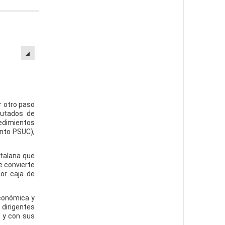
r otro paso
putados de
dimientos
into PSUC),
atalana que
e convierte
or caja de
económica y
dirigentes
í y con sus