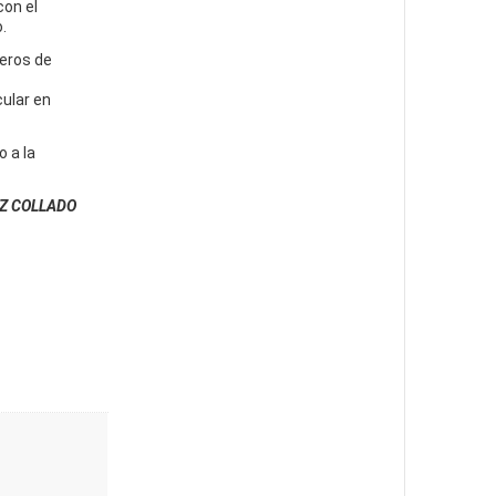
con el
.
ñeros de
ular en
 a la
Z COLLADO