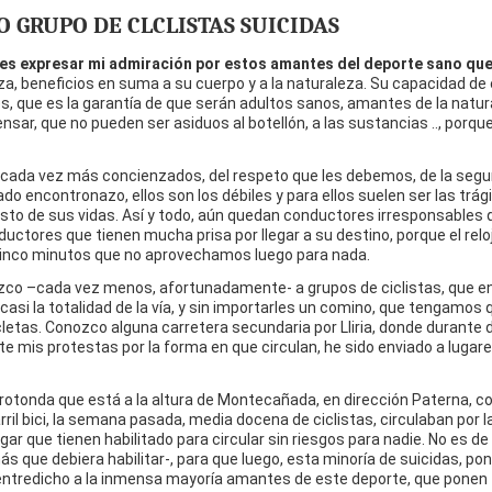
 GRUPO DE CLCLISTAS SUICIDAS
 es expresar mi admiración por estos amantes del deporte sano que
rza, beneficios en suma a su cuerpo y a la naturaleza. Su capacidad de
, que es la garantía de que serán adultos sanos, amantes de la natura
ensar, que no pueden ser asiduos al botellón, a las sustancias .., porqu
s cada vez más concienzados, del respeto que les debemos, de la segu
o encontronazo, ellos son los débiles y para ellos suelen ser las trág
to de sus vidas. Así y todo, aún quedan conductores irresponsables
ductores que tienen mucha prisa por llegar a su destino, porque el relo
inco minutos que no aprovechamos luego para nada.
zco –cada vez menos, afortunadamente- a grupos de ciclistas, que e
asi la totalidad de la vía, y sin importarles un comino, que tengamos 
cletas. Conozco alguna carretera secundaria por Lliria, donde durante 
 mis protestas por la forma en que circulan, he sido enviado a lugar
la rotonda que está a la altura de Montecañada, en dirección Paterna, c
ril bici, la semana pasada, media docena de ciclistas, circulaban por l
ugar que tienen habilitado para circular sin riesgos para nadie. No es de
s que debiera habilitar-, para que luego, esta minoría de suicidas, po
en entredicho a la inmensa mayoría amantes de este deporte, que ponen